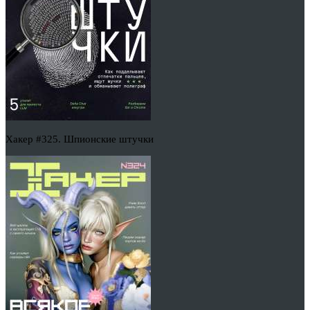
Хакер #325. Шпионские штучки