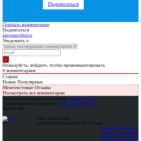
Подписаться
Открыть комментарии
Подписаться
авторизуйтесь
Уведомить о
Пожалуйста, войдите, чтобы прокомментировать
0
комментариев
Старые
Новые
Популярные
Межтекстовые Отзывы
Посмотреть все комментарии
Вопросы по материалам и подписке:
support@glc.ru
Отдел рекламы и спецпроектов:
yakovleva.a@glc.ru
Контент
18+
Сайт защищен Qrator —
самой забойной защитой от DDoS в мире
Подписка для физлиц
Подписка для юрлиц
Реклама на «Хакере»