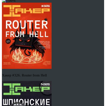
-50%
Хакер #326. Router from Hell