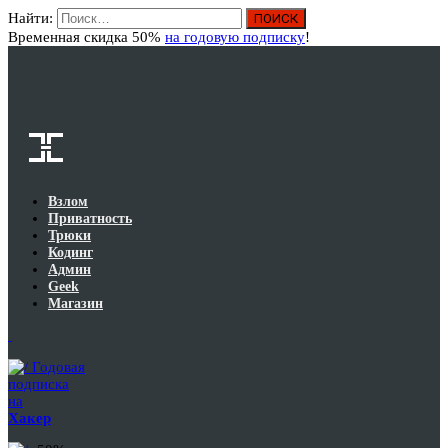
Найти:
Вход
Временная скидка 50%
на годовую подписку
!
Взлом
Приватность
Трюки
Кодинг
Админ
Geek
Магазин
Годовая
подписка
на
Хакер