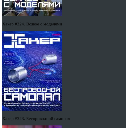
Хакер #324. Всякое с моделями
Хакер #323. Беспроводной самопал