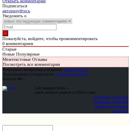
Открыть комментарии
Подписаться
авторизуйтесь
Уведомить о
Пожалуйста, войдите, чтобы прокомментировать
0
комментариев
Старые
Новые
Популярные
Межтекстовые Отзывы
Посмотреть все комментарии
Вопросы по материалам и подписке:
support@glc.ru
Отдел рекламы и спецпроектов:
yakovleva.a@glc.ru
Контент
18+
Сайт защищен Qrator —
самой забойной защитой от DDoS в мире
Подписка для физлиц
Подписка для юрлиц
Реклама на «Хакере»
Контакты