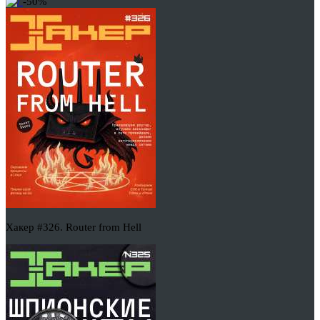
-50%
Хакер #326. Router from Hell