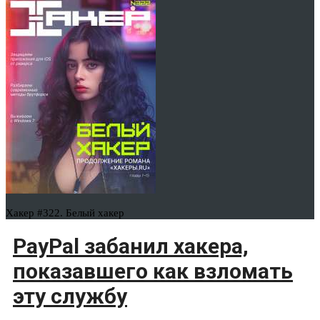
Хакер #322. Белый хакер
PayPal забанил хакера,
показавшего как взломать
эту службу