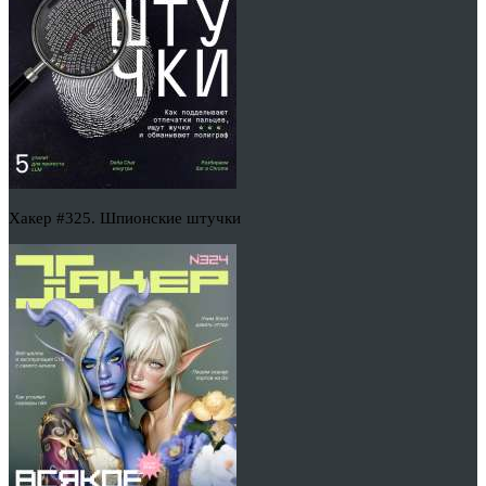
Хакер #325. Шпионские штучки