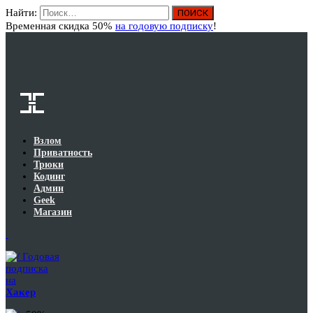
Найти:
Вход
Временная скидка 50%
на годовую подписку
!
Взлом
Приватность
Трюки
Кодинг
Админ
Geek
Магазин
Годовая
подписка
на
Хакер