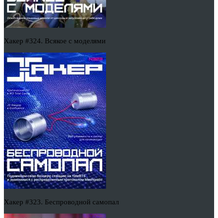
Хакер #324. Всякое с моделями
Хакер #323. Беспроводной самопал