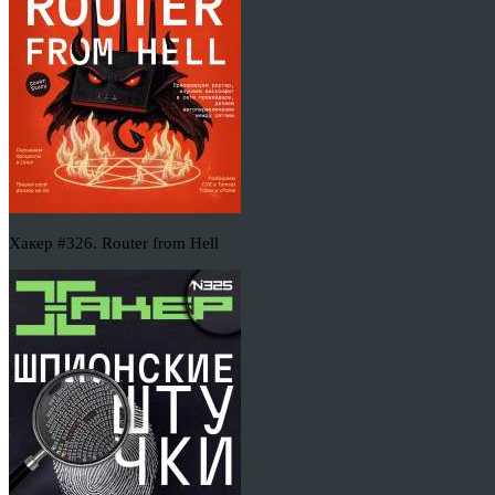
Хакер #326. Router from Hell