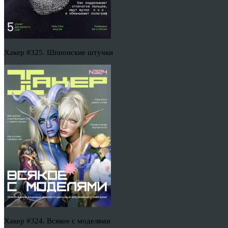
Хакер #325. Шпионские штучки
Хакер #324. Всякое с моделями