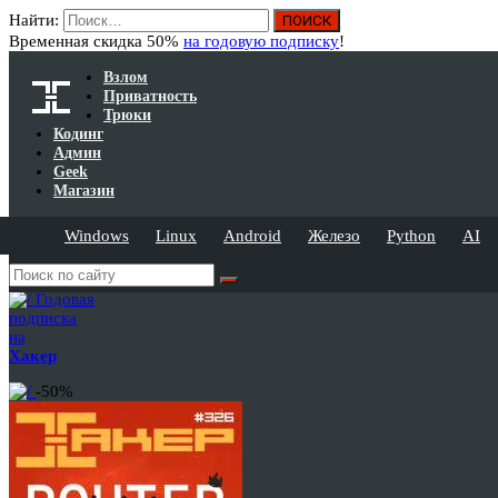
Найти:
Временная скидка 50%
на годовую подписку
!
Взлом
Приватность
Трюки
Кодинг
Админ
Geek
Магазин
Windows
Linux
Android
Железо
Python
AI
Годовая
подписка
на
Хакер
-50%