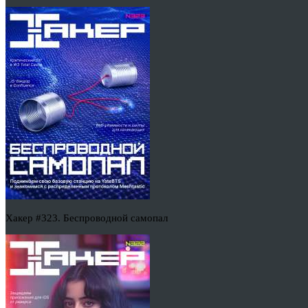
Хакер #323. Беспроводной самопал