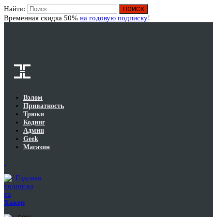
Найти:
Вход
Временная скидка 50%
на годовую подписку
!
Взлом
Приватность
Трюки
Кодинг
Админ
Geek
Магазин
Годовая
подписка
на
Хакер