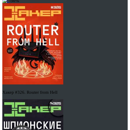
-50%
Хакер #326. Router from Hell