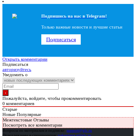
Подпишись на наc в Telegram!
Только важные новости и лучшие статьи
Подписаться
Открыть комментарии
Подписаться
авторизуйтесь
Уведомить о
Пожалуйста, войдите, чтобы прокомментировать
0
комментариев
Старые
Новые
Популярные
Межтекстовые Отзывы
Посмотреть все комментарии
Вопросы по материалам и подписке:
support@glc.ru
Отдел рекламы и спецпроектов:
yakovleva.a@glc.ru