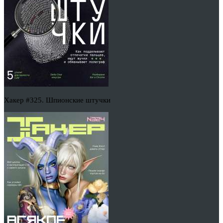
Хакер #325. Шпионские штучки