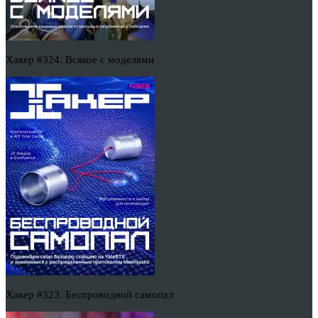
Хакер #324. Всякое с моделями
Хакер #323. Беспроводной самопал