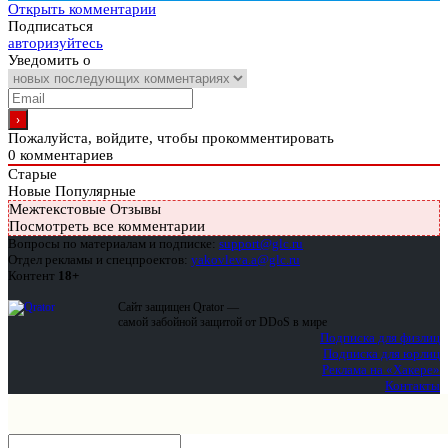
Открыть комментарии
Подписаться
авторизуйтесь
Уведомить о
Пожалуйста, войдите, чтобы прокомментировать
0
комментариев
Старые
Новые
Популярные
Межтекстовые Отзывы
Посмотреть все комментарии
Вопросы по материалам и подписке:
support@glc.ru
Отдел рекламы и спецпроектов:
yakovleva.a@glc.ru
Контент
18+
Сайт защищен Qrator —
самой забойной защитой от DDoS в мире
Подписка для физлиц
Подписка для юрлиц
Реклама на «Хакере»
Контакты