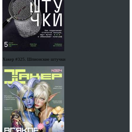
Хакер #325. Шпионские штучки