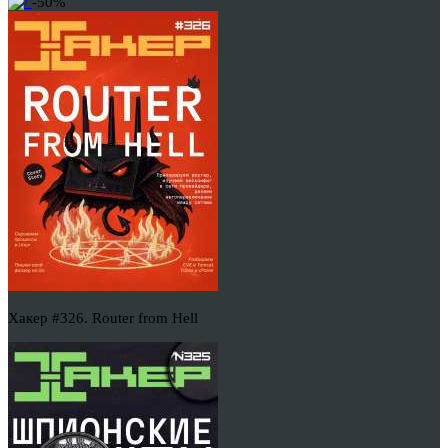
-50%
Хакер #326. Router from Hell