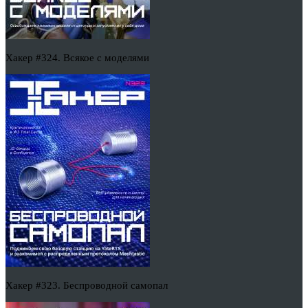
Хакер #324. Всякое с моделями
Хакер #323. Беспроводной самопал