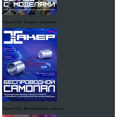
Хакер #324. Всякое с моделями
Хакер #323. Беспроводной самопал