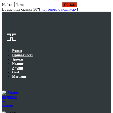
Найти:
Вход
Временная скидка 50%
на годовую подписку
!
Взлом
Приватность
Трюки
Кодинг
Админ
Geek
Магазин
Годовая
подписка
на
Хакер