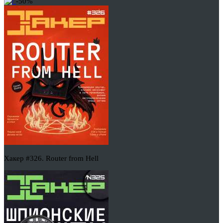
-50%
Хакер #326. Router from Hell