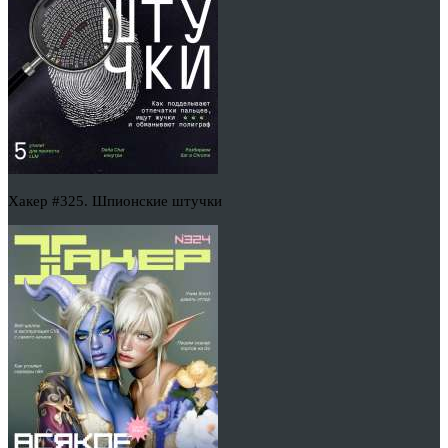
Хакер #325. Шпионские штучки