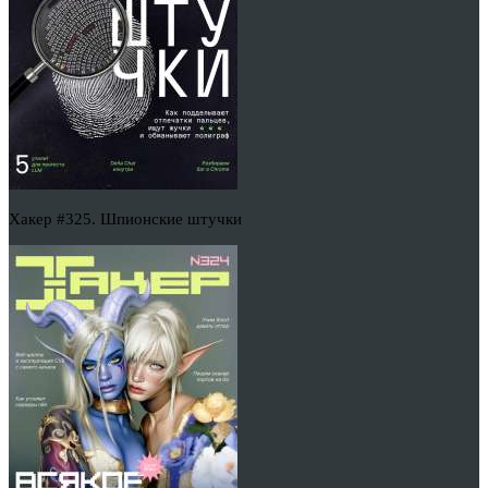
Хакер #325. Шпионские штучки