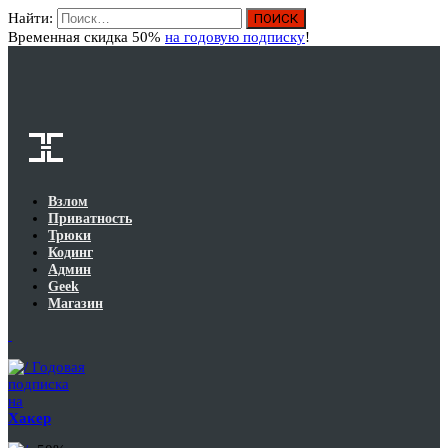
Найти:
Вход
Временная скидка 50%
на годовую подписку
!
Взлом
Приватность
Трюки
Кодинг
Админ
Geek
Магазин
Годовая
подписка
на
Хакер