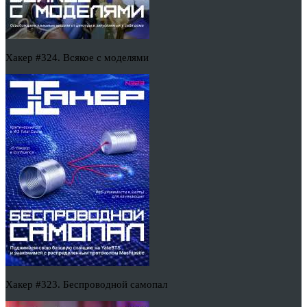
Хакер #324. Всякое с моделями
Хакер #323. Беспроводной самопал