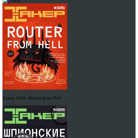
-50%
Хакер #326. Router from Hell