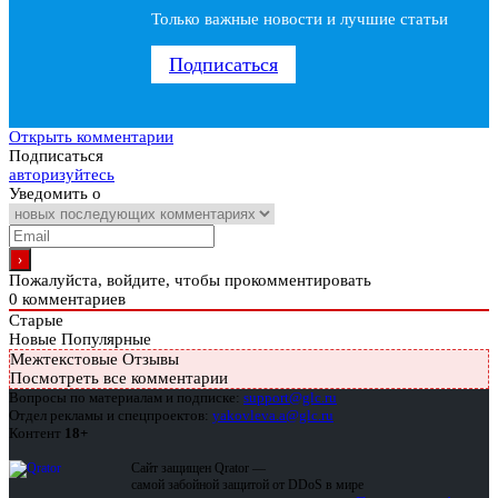
Только важные новости и лучшие статьи
Подписаться
Открыть комментарии
Подписаться
авторизуйтесь
Уведомить о
Пожалуйста, войдите, чтобы прокомментировать
0
комментариев
Старые
Новые
Популярные
Межтекстовые Отзывы
Посмотреть все комментарии
Вопросы по материалам и подписке:
support@glc.ru
Отдел рекламы и спецпроектов:
yakovleva.a@glc.ru
Контент
18+
Сайт защищен Qrator —
самой забойной защитой от DDoS в мире