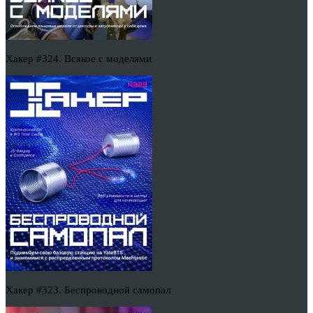
Хакер #324. Всякое с моделями
Хакер #323. Беспроводной самопал