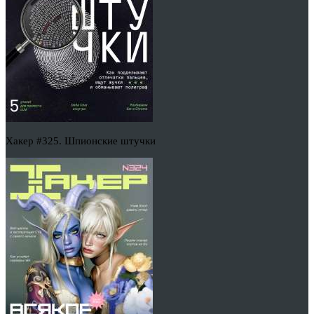
Хакер #325. Шпионские штучки