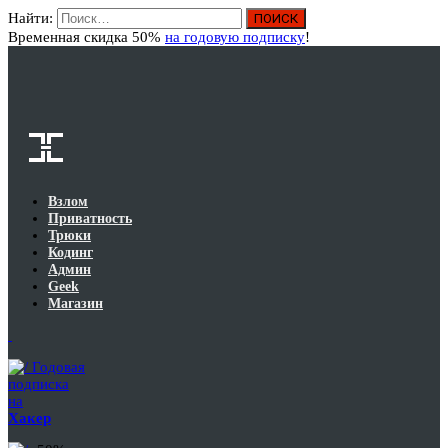
Найти:
Вход
Временная скидка 50%
на годовую подписку
!
Взлом
Приватность
Трюки
Кодинг
Админ
Geek
Магазин
Годовая
подписка
на
Хакер