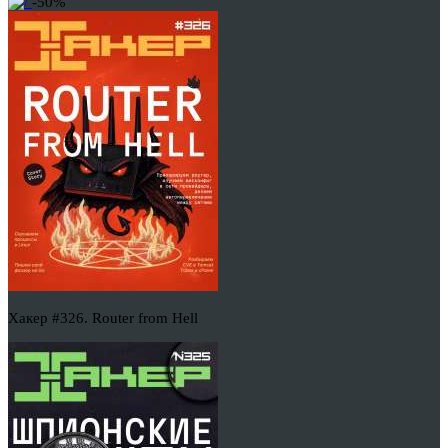
-50%
Хакер #326. Router from Hell