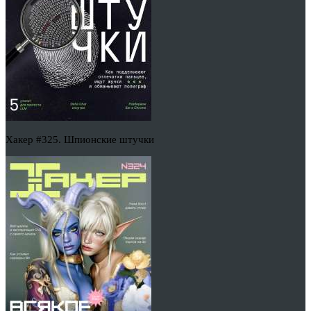
Хакер #325. Шпионские штучки