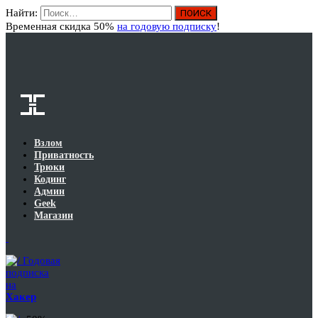
Найти:
Вход
Временная скидка 50%
на годовую подписку
!
Взлом
Приватность
Трюки
Кодинг
Админ
Geek
Магазин
Годовая
подписка
на
Хакер