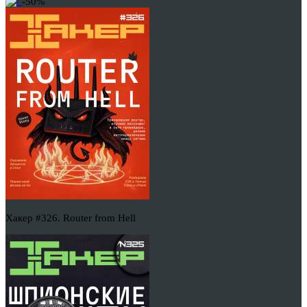
-50%
Хакер #326. Router from Hell