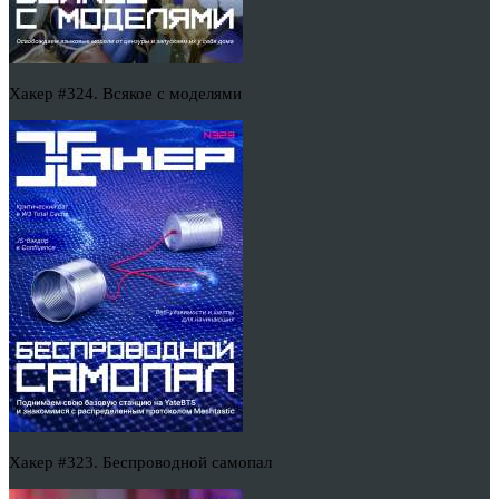
Хакер #324. Всякое с моделями
Хакер #323. Беспроводной самопал