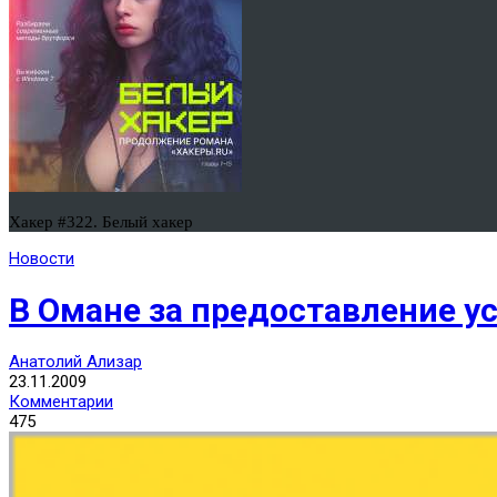
Хакер #322. Белый хакер
Новости
В Омане за предоставление у
Анатолий Ализар
23.11.2009
Комментарии
475