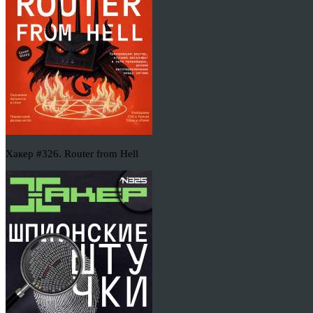
Хакер #326. Router from Hell