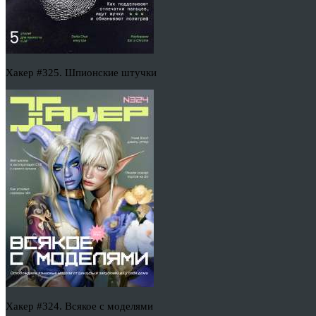
Хакер #325. Шпионские штучки
Хакер #324. Всякое с моделями