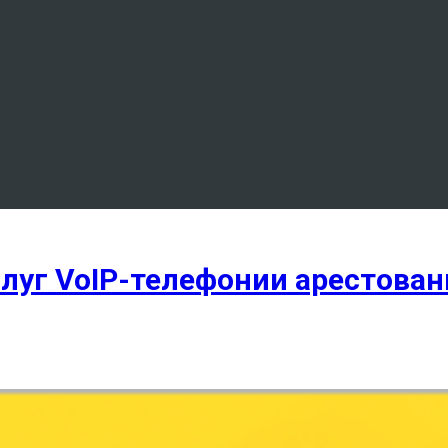
слуг VoIP-телефонии арестован