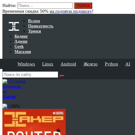
Найти:
Временная скидка 50%
на годовую подписку
!
Взлом
Приватность
Трюки
Кодинг
Админ
Geek
Магазин
Windows
Linux
Android
Железо
Python
AI
Годовая
подписка
на
Хакер
-50%