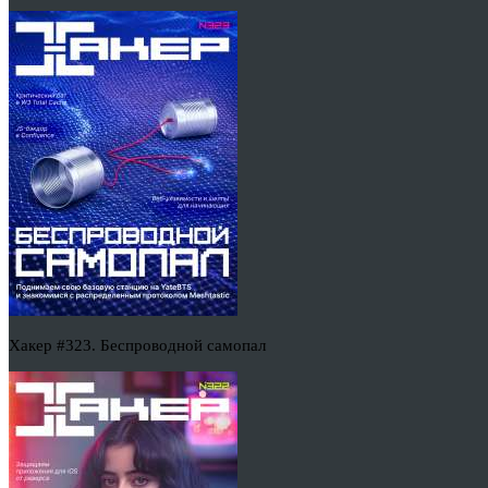
Хакер #323. Беспроводной самопал