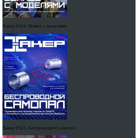
Хакер #324. Всякое с моделями
Хакер #323. Беспроводной самопал