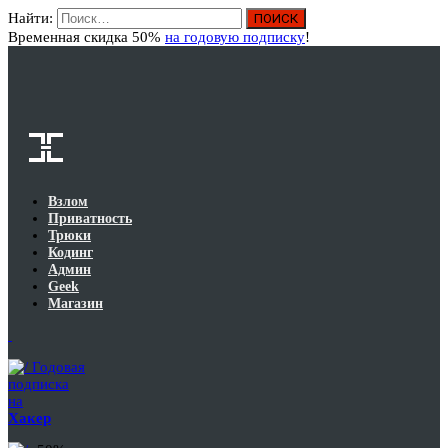
Найти:
Вход
Временная скидка 50%
на годовую подписку
!
Взлом
Приватность
Трюки
Кодинг
Админ
Geek
Магазин
Годовая
подписка
на
Хакер