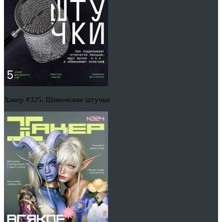
Хакер #325. Шпионские штучки