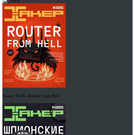
-50%
Хакер #326. Router from Hell