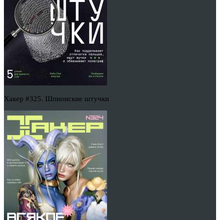
Хакер #325. Шпионские штучки