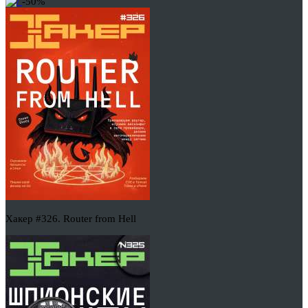
-50%
Хакер #326. Router from Hell