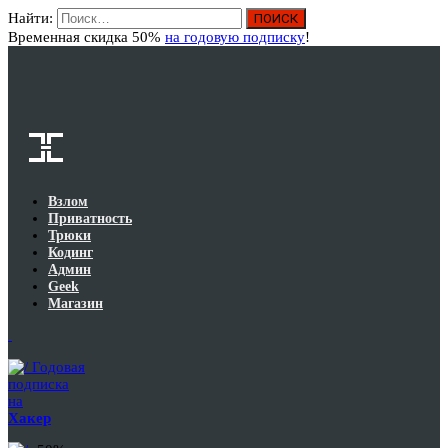
Найти:
Вход
Временная скидка 50%
на годовую подписку
!
Взлом
Приватность
Трюки
Кодинг
Админ
Geek
Магазин
Годовая
подписка
на
Хакер