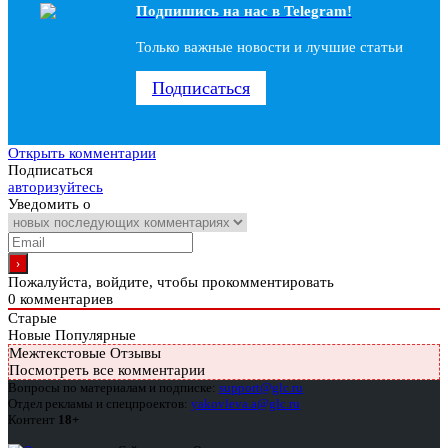
Подпишись на наc в Telegram!
Только важные новости и лучшие статьи
Подписаться
Открыть комментарии
Подписаться
авторизуйтесь
Уведомить о
Пожалуйста, войдите, чтобы прокомментировать
0
комментариев
Старые
Новые
Популярные
Межтекстовые Отзывы
Посмотреть все комментарии
Вопросы по материалам и подписке:
support@glc.ru
Отдел рекламы и спецпроектов:
yakovleva.a@glc.ru
Контент
18+