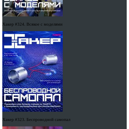
Хакер #324. Всякое с моделями
Хакер #323. Беспроводной самопал