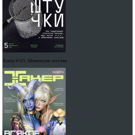
Хакер #325. Шпионские штучки