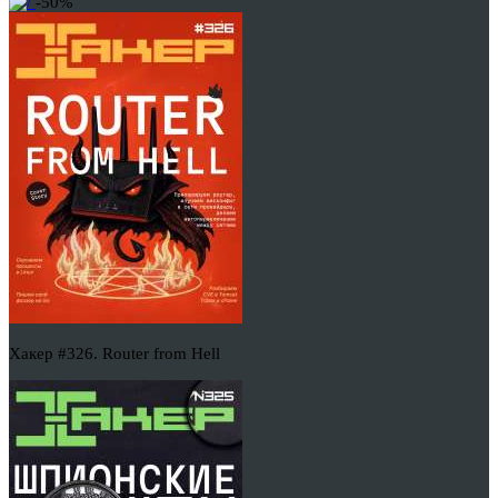
-50%
Хакер #326. Router from Hell