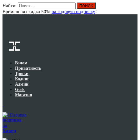
Найти:
Вход
Временная скидка 50%
на годовую подписку
!
Взлом
Приватность
Трюки
Кодинг
Админ
Geek
Магазин
Годовая
подписка
на
Хакер