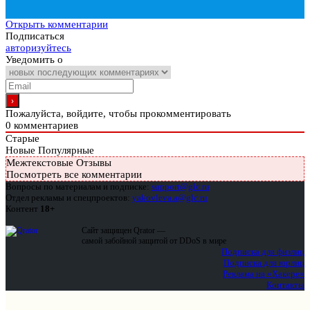
Открыть комментарии
Подписаться
авторизуйтесь
Уведомить о
Пожалуйста, войдите, чтобы прокомментировать
0
комментариев
Старые
Новые
Популярные
Межтекстовые Отзывы
Посмотреть все комментарии
Вопросы по материалам и подписке:
support@glc.ru
Отдел рекламы и спецпроектов:
yakovleva.a@glc.ru
Контент
18+
Сайт защищен Qrator —
самой забойной защитой от DDoS в мире
Подписка для физлиц
Подписка для юрлиц
Реклама на «Хакере»
Контакты