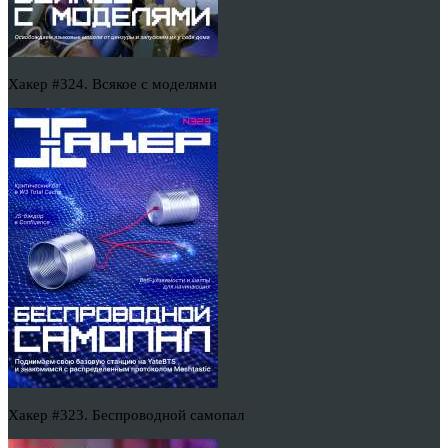
Хакер #324. Всякое с моделями
Хакер #323. Беспроводной самопал