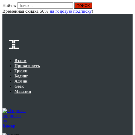
Найти:
Вход
Временная скидка 50%
на годовую подписку
!
Взлом
Приватность
Трюки
Кодинг
Админ
Geek
Магазин
Годовая
подписка
на
Хакер