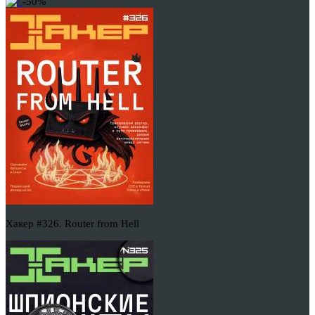
-50%
Хакер #326. Router from Hell