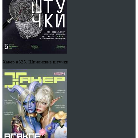
Хакер #325. Шпионские штучки