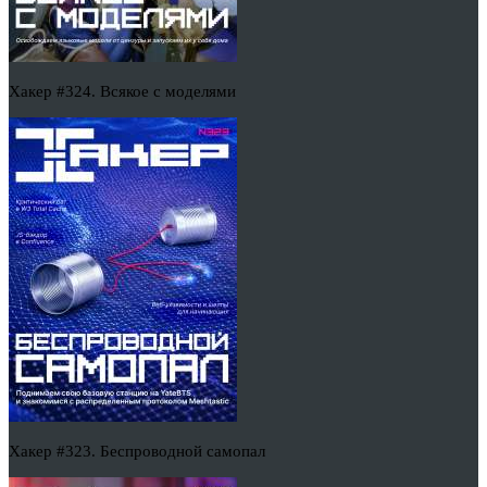
Хакер #324. Всякое с моделями
Хакер #323. Беспроводной самопал