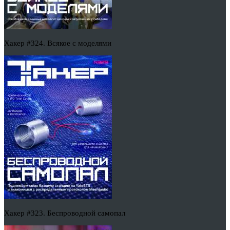
Хакер #324. Всякое с моделями
Хакер #323. Беспроводной самопал