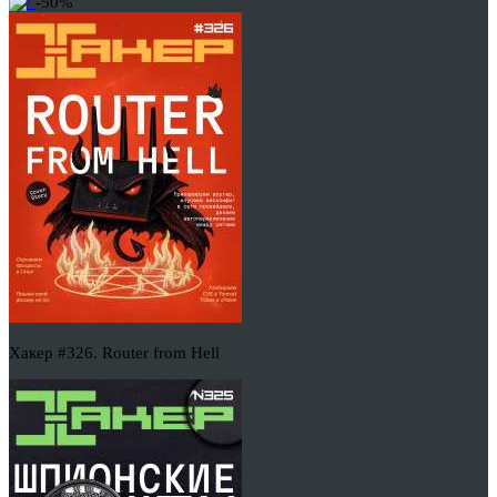
-50%
Хакер #326. Router from Hell