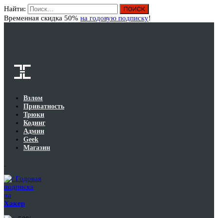
Найти:
Вход
Временная скидка 50%
на годовую подписку
!
Взлом
Приватность
Трюки
Кодинг
Админ
Geek
Магазин
Годовая
подписка
на
Хакер