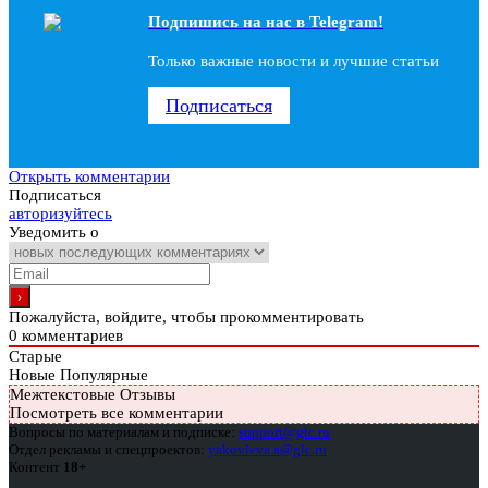
Подпишись на наc в Telegram!
Только важные новости и лучшие статьи
Подписаться
Открыть комментарии
Подписаться
авторизуйтесь
Уведомить о
Пожалуйста, войдите, чтобы прокомментировать
0
комментариев
Старые
Новые
Популярные
Межтекстовые Отзывы
Посмотреть все комментарии
Вопросы по материалам и подписке:
support@glc.ru
Отдел рекламы и спецпроектов:
yakovleva.a@glc.ru
Контент
18+