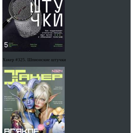
Хакер #325. Шпионские штучки