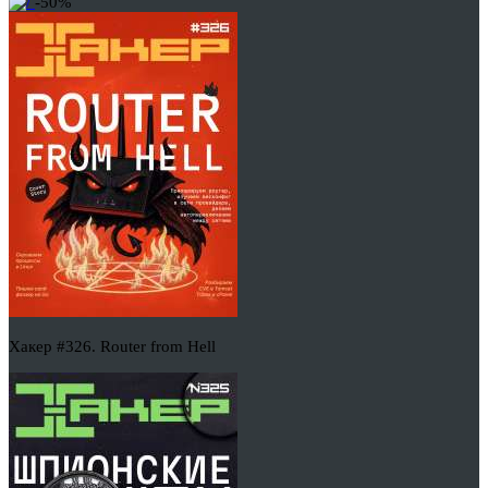
-50%
Хакер #326. Router from Hell