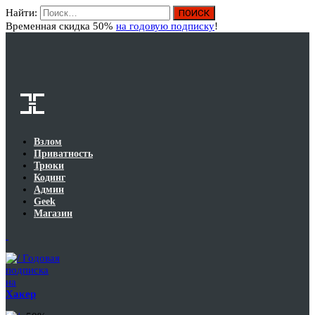
Найти:
Вход
Временная скидка 50%
на годовую подписку
!
Взлом
Приватность
Трюки
Кодинг
Админ
Geek
Магазин
Годовая
подписка
на
Хакер