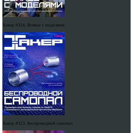
Хакер #324. Всякое с моделями
Хакер #323. Беспроводной самопал