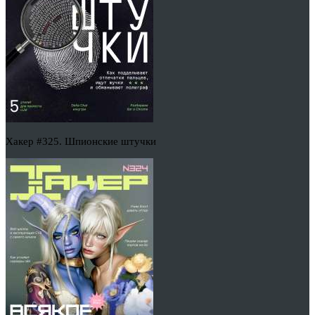
Хакер #325. Шпионские штучки