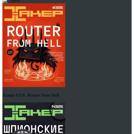
-50%
Хакер #326. Router from Hell