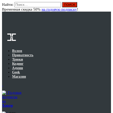
Найти:
Вход
Временная скидка 50%
на годовую подписку
!
Взлом
Приватность
Трюки
Кодинг
Админ
Geek
Магазин
Годовая
подписка
на
Хакер