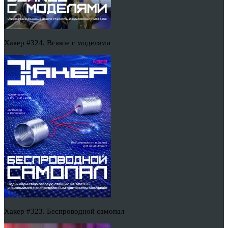
Хакер #324. Всякое с моделями
Хакер #323. Беспроводной самопал