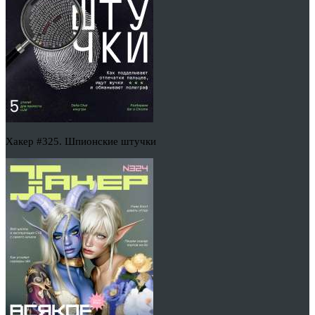
Хакер #325. Шпионские штучки