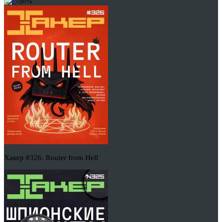
-50%
Хакер #326. Router from Hell