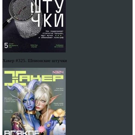
Хакер #325. Шпионские штучки