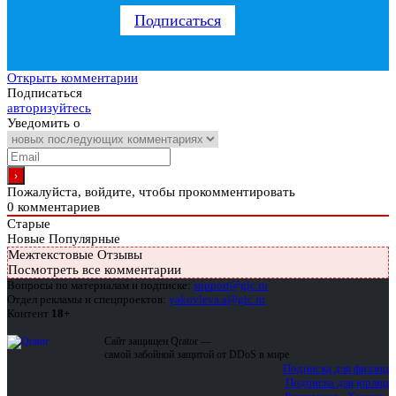
Подписаться
Открыть комментарии
Подписаться
авторизуйтесь
Уведомить о
Пожалуйста, войдите, чтобы прокомментировать
0
комментариев
Старые
Новые
Популярные
Межтекстовые Отзывы
Посмотреть все комментарии
Вопросы по материалам и подписке:
support@glc.ru
Отдел рекламы и спецпроектов:
yakovleva.a@glc.ru
Контент
18+
Сайт защищен Qrator —
самой забойной защитой от DDoS в мире
Подписка для физлиц
Подписка для юрлиц