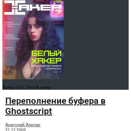
Хакер #322. Белый хакер
Переполнение буфера в
Ghostsсriрt
Анатолий Ализар
21.12.2009