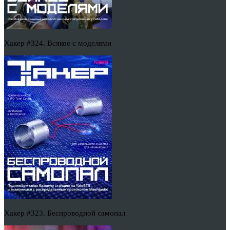
Хакер #324. Всякое с моделями
Хакер #323. Беспроводной самопал