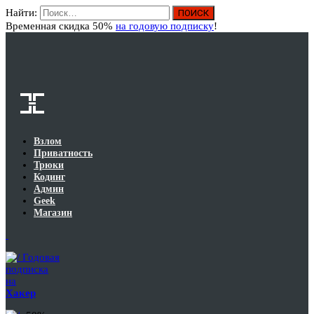
Найти:
Вход
Временная скидка 50%
на годовую подписку
!
Взлом
Приватность
Трюки
Кодинг
Админ
Geek
Магазин
Годовая
подписка
на
Хакер