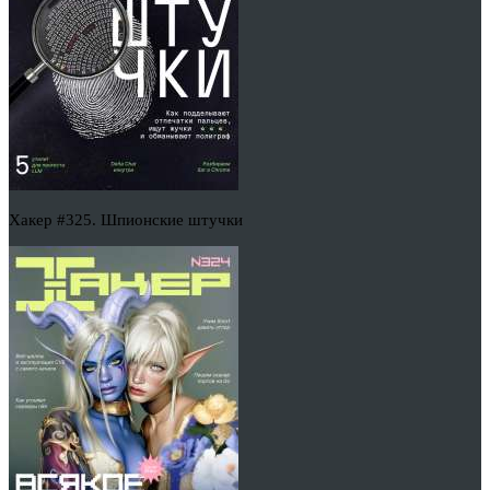
Хакер #325. Шпионские штучки