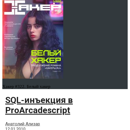
Хакер #322. Белый хакер
SQL-инъекция в
ProArcadesсriрt
Анатолий Ализар
12.01.2010