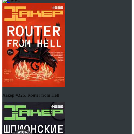
-50%
Хакер #326. Router from Hell