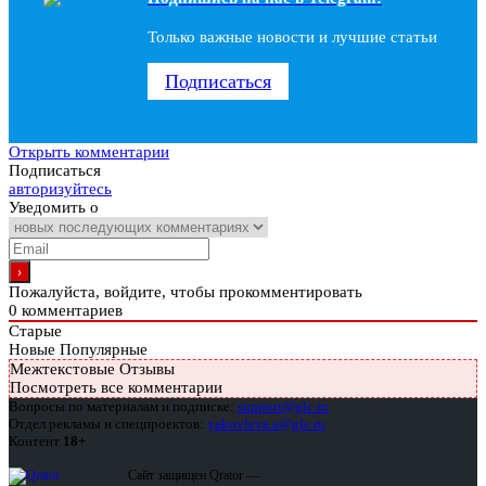
Только важные новости и лучшие статьи
Подписаться
Открыть комментарии
Подписаться
авторизуйтесь
Уведомить о
Пожалуйста, войдите, чтобы прокомментировать
0
комментариев
Старые
Новые
Популярные
Межтекстовые Отзывы
Посмотреть все комментарии
Вопросы по материалам и подписке:
support@glc.ru
Отдел рекламы и спецпроектов:
yakovleva.a@glc.ru
Контент
18+
Сайт защищен Qrator —