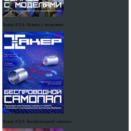
Хакер #324. Всякое с моделями
Хакер #323. Беспроводной самопал