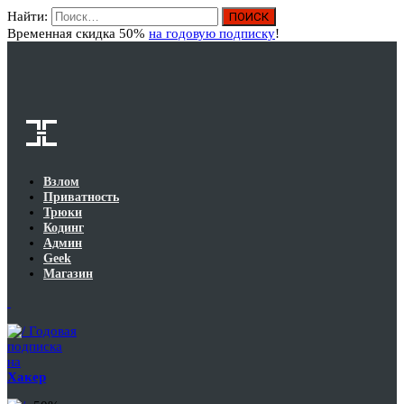
Найти:
Вход
Временная скидка 50%
на годовую подписку
!
Взлом
Приватность
Трюки
Кодинг
Админ
Geek
Магазин
Годовая
подписка
на
Хакер