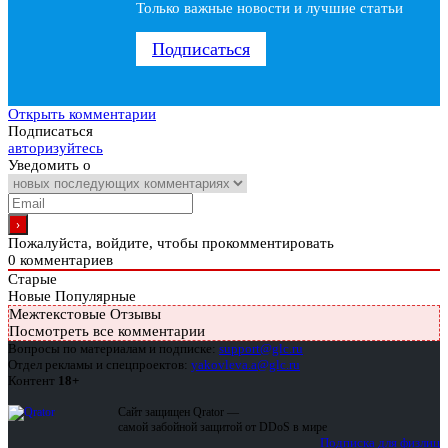
Только важные новости и лучшие статьи
Подписаться
Открыть комментарии
Подписаться
авторизуйтесь
Уведомить о
Пожалуйста, войдите, чтобы прокомментировать
0
комментариев
Старые
Новые
Популярные
Межтекстовые Отзывы
Посмотреть все комментарии
Вопросы по материалам и подписке:
support@glc.ru
Отдел рекламы и спецпроектов:
yakovleva.a@glc.ru
Контент
18+
Сайт защищен Qrator —
самой забойной защитой от DDoS в мире
Подписка для физлиц