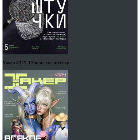
Хакер #325. Шпионские штучки