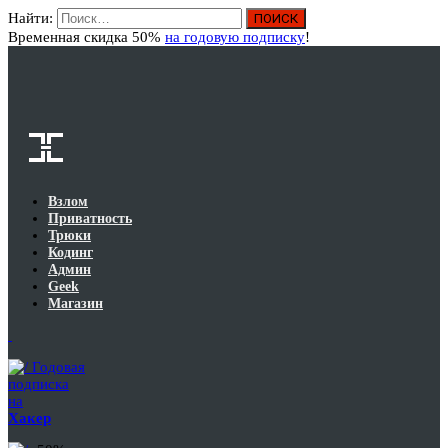
Найти:
Вход
Временная скидка 50%
на годовую подписку
!
Взлом
Приватность
Трюки
Кодинг
Админ
Geek
Магазин
Годовая
подписка
на
Хакер