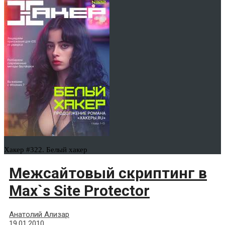
Хакер #322. Белый хакер
Межсайтовый скриптинг в
Max`s Site Protector
Анатолий Ализар
19.01.2010