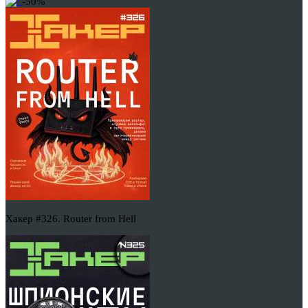
-50%
Хакер #326. Router from Hell