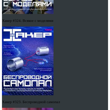
Хакер #324. Всякое с моделями
Хакер #323. Беспроводной самопал