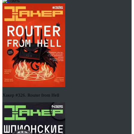
-50%
Хакер #326. Router from Hell