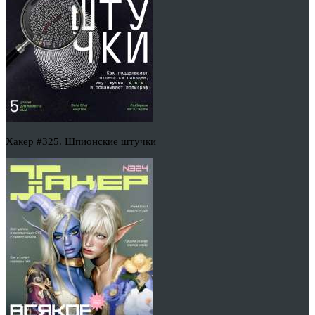
Хакер #325. Шпионские штучки