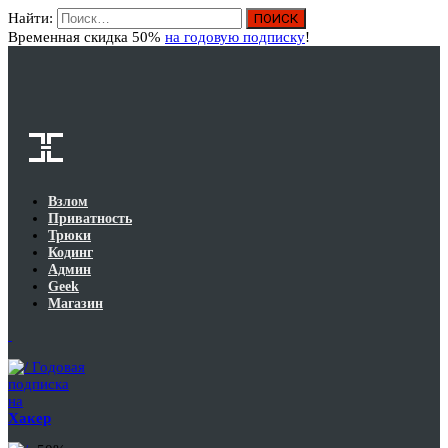
Найти:
Вход
Временная скидка 50%
на годовую подписку
!
Взлом
Приватность
Трюки
Кодинг
Админ
Geek
Магазин
Годовая
подписка
на
Хакер