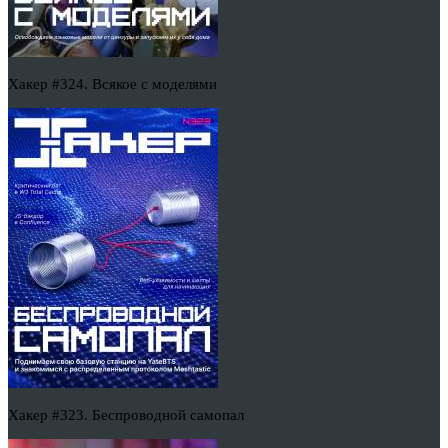
Хакер #324. Всякое с моделями
Хакер #323. Беспроводной самопал