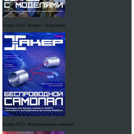
Хакер #324. Всякое с моделями
Хакер #323. Беспроводной самопал