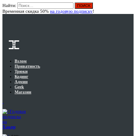
Найти:
Вход
Временная скидка 50%
на годовую подписку
!
Взлом
Приватность
Трюки
Кодинг
Админ
Geek
Магазин
Годовая
подписка
на
Хакер