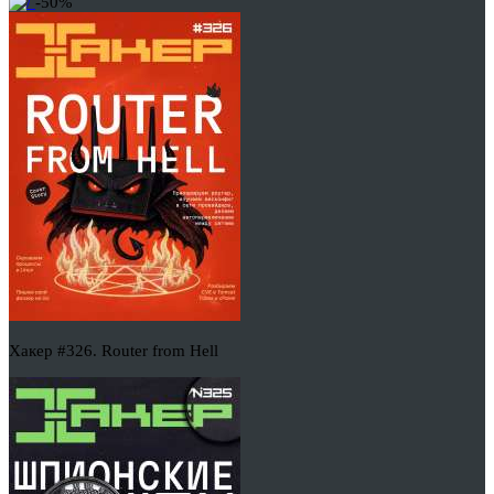
-50%
Хакер #326. Router from Hell