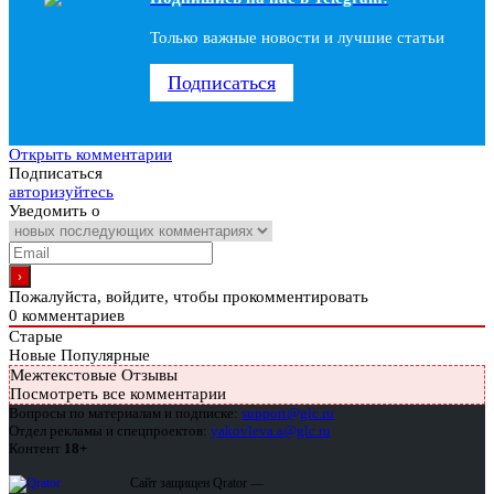
Только важные новости и лучшие статьи
Подписаться
Открыть комментарии
Подписаться
авторизуйтесь
Уведомить о
Пожалуйста, войдите, чтобы прокомментировать
0
комментариев
Старые
Новые
Популярные
Межтекстовые Отзывы
Посмотреть все комментарии
Вопросы по материалам и подписке:
support@glc.ru
Отдел рекламы и спецпроектов:
yakovleva.a@glc.ru
Контент
18+
Сайт защищен Qrator —