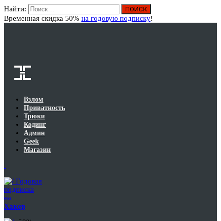
Найти:
Вход
Временная скидка 50%
на годовую подписку
!
Взлом
Приватность
Трюки
Кодинг
Админ
Geek
Магазин
Годовая
подписка
на
Хакер