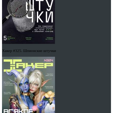
Хакер #325. Шпионские штучки