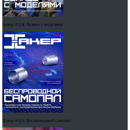
Хакер #324. Всякое с моделями
Хакер #323. Беспроводной самопал