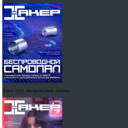
Хакер #323. Беспроводной самопал