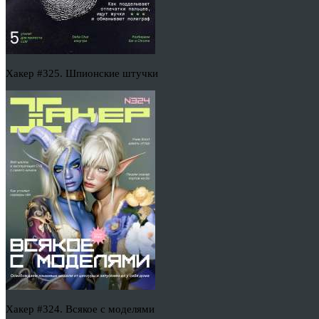
Хакер #325. Шпионские штучки
Хакер #324. Всякое с моделями