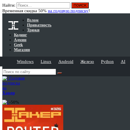
Найти:
Временная скидка 50%
на годовую подписку
!
Взлом
Приватность
Трюки
Кодинг
Админ
Geek
Магазин
Windows
Linux
Android
Железо
Python
AI
Годовая
подписка
на
Хакер
-50%