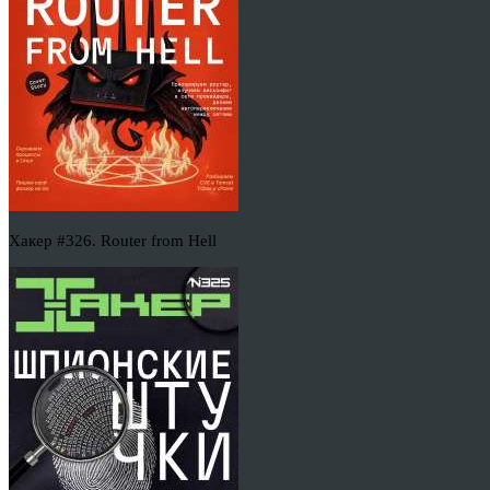
Хакер #326. Router from Hell