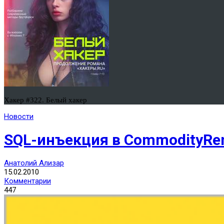
Хакер #322. Белый хакер
Новости
SQL-инъекция в CommodityRen
Анатолий Ализар
15.02.2010
Комментарии
447