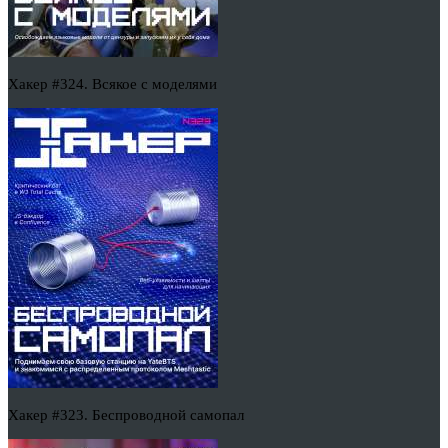
Хакер #324. Всякое с моделями
Хакер #323. Беспроводной самопал