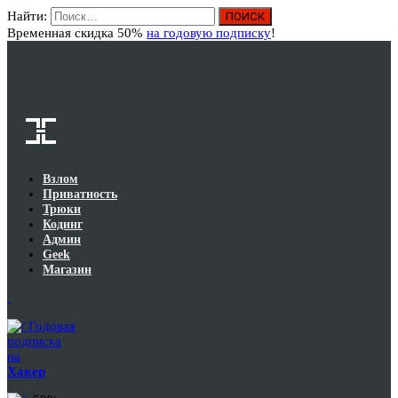
Найти:
Вход
Временная скидка 50%
на годовую подписку
!
Взлом
Приватность
Трюки
Кодинг
Админ
Geek
Магазин
Годовая
подписка
на
Хакер