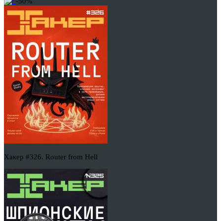
-50%
Хакер #326. Router from Hell