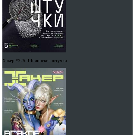
Хакер #325. Шпионские штучки