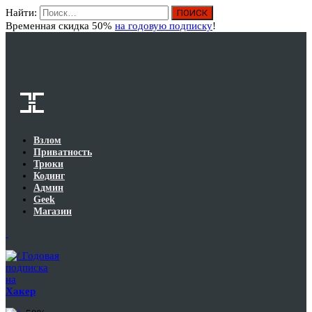
Найти:
Вход
Временная скидка 50%
на годовую подписку
!
Взлом
Приватность
Трюки
Кодинг
Админ
Geek
Магазин
Годовая
подписка
на
Хакер