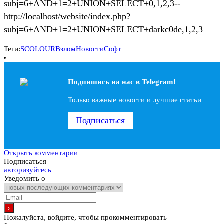
subj=6+AND+1=2+UNION+SELECT+0,1,2,3--
http://localhost/website/index.php?
subj=6+AND+1=2+UNION+SELECT+darkc0de,1,2,3
Теги:
SCOLOUR
Взлом
Новости
Софт
Подпишись на наc в Telegram!
Только важные новости и лучшие статьи
Подписаться
Открыть комментарии
Подписаться
авторизуйтесь
Уведомить о
Пожалуйста, войдите, чтобы прокомментировать