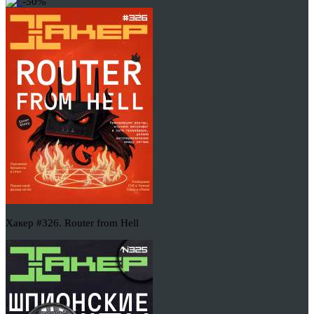
-50%
Хакер #326. Router from Hell