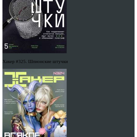
Хакер #325. Шпионские штучки