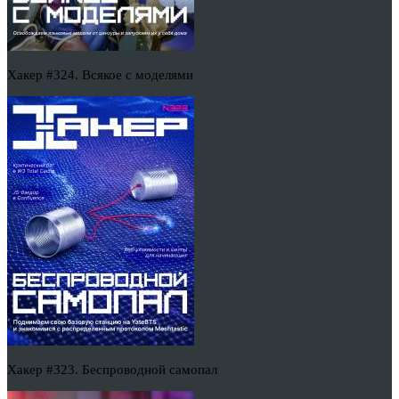
Хакер #324. Всякое с моделями
Хакер #323. Беспроводной самопал