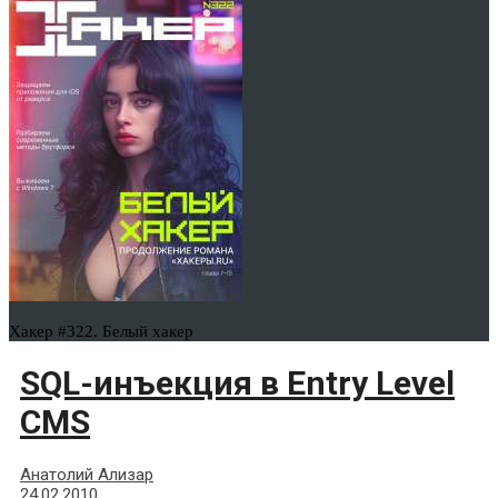
Хакер #322. Белый хакер
SQL-инъекция в Entry Level
CMS
Анатолий Ализар
24.02.2010