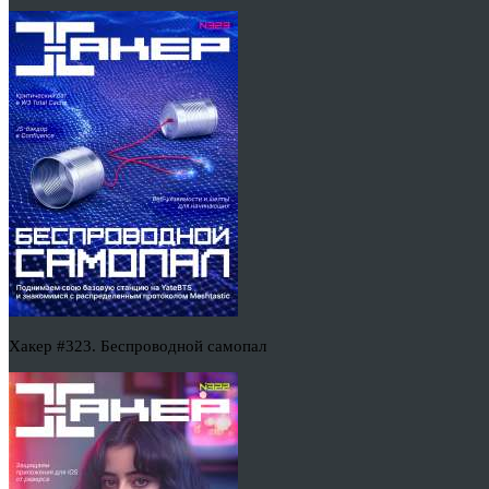
Хакер #323. Беспроводной самопал