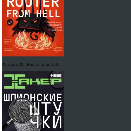
Хакер #326. Router from Hell