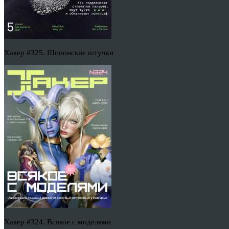
Хакер #325. Шпионские штучки
Хакер #324. Всякое с моделями