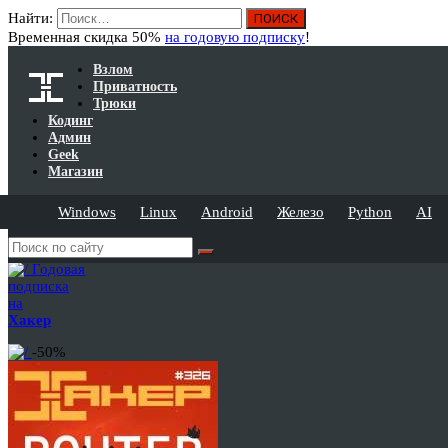
Найти:
Временная скидка 50%
на годовую подписку
!
Взлом
Приватность
Трюки
Кодинг
Админ
Geek
Магазин
Windows
Linux
Android
Железо
Python
AI
Годовая
подписка
на
Хакер
-50%