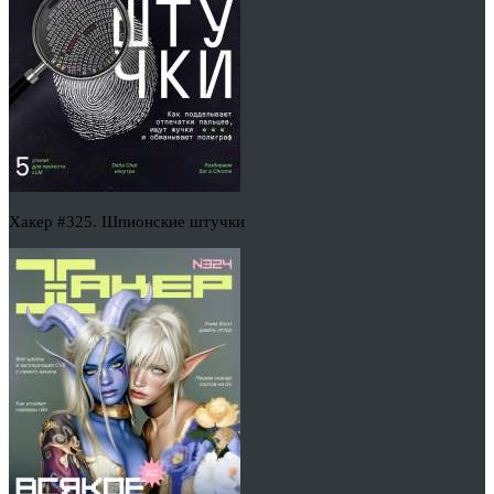
Хакер #325. Шпионские штучки