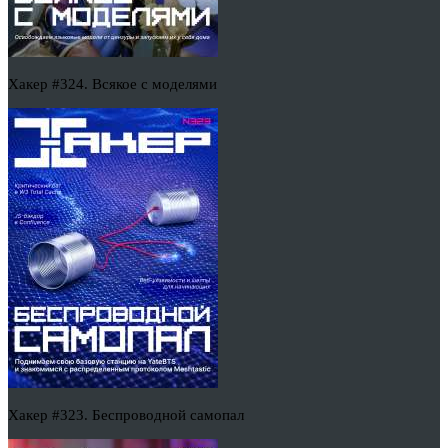
Хакер #324. Всякое с моделями
Хакер #323. Беспроводной самопал