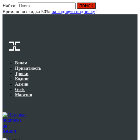
Найти:
Вход
Временная скидка 50%
на годовую подписку
!
Взлом
Приватность
Трюки
Кодинг
Админ
Geek
Магазин
Годовая
подписка
на
Хакер