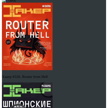
-50%
Хакер #326. Router from Hell