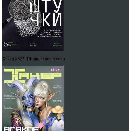
Хакер #325. Шпионские штучки