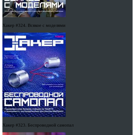
Хакер #324. Всякое с моделями
Хакер #323. Беспроводной самопал