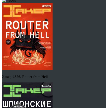
-50%
Хакер #326. Router from Hell