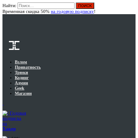
Найти:
Вход
Временная скидка 50%
на годовую подписку
!
Взлом
Приватность
Трюки
Кодинг
Админ
Geek
Магазин
Годовая
подписка
на
Хакер