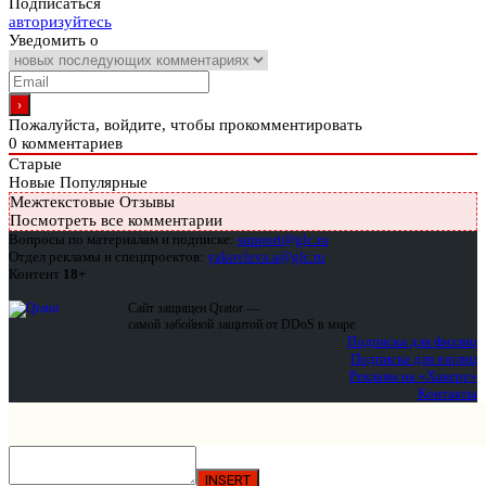
Подписаться
авторизуйтесь
Уведомить о
Пожалуйста, войдите, чтобы прокомментировать
0
комментариев
Старые
Новые
Популярные
Межтекстовые Отзывы
Посмотреть все комментарии
Вопросы по материалам и подписке:
support@glc.ru
Отдел рекламы и спецпроектов:
yakovleva.a@glc.ru
Контент
18+
Сайт защищен Qrator —
самой забойной защитой от DDoS в мире
Подписка для физлиц
Подписка для юрлиц
Реклама на «Хакере»
Контакты
INSERT