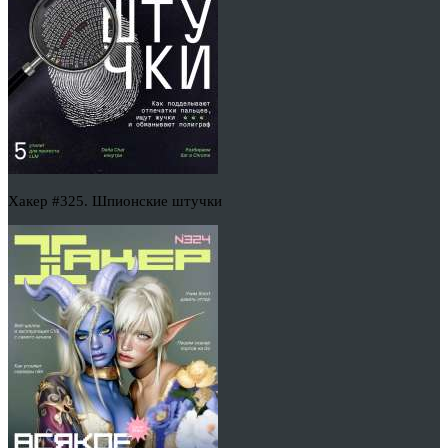
Хакер #325. Шпионские штучки