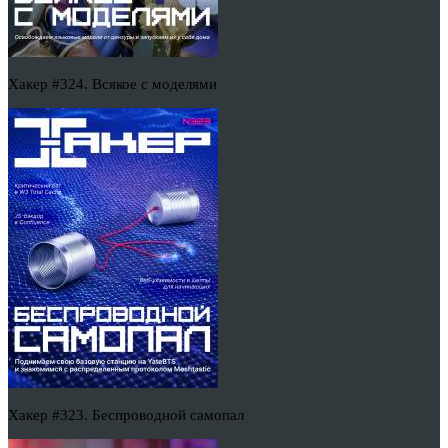
Хакер #324. Всякое с моделями
Хакер #323. Беспроводной самопал