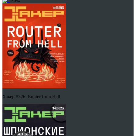
-50%
Хакер #326. Router from Hell