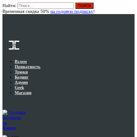
Найти:
Вход
Временная скидка 50%
на годовую подписку
!
Взлом
Приватность
Трюки
Кодинг
Админ
Geek
Магазин
Годовая
подписка
на
Хакер