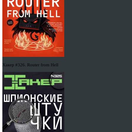
Хакер #326. Router from Hell