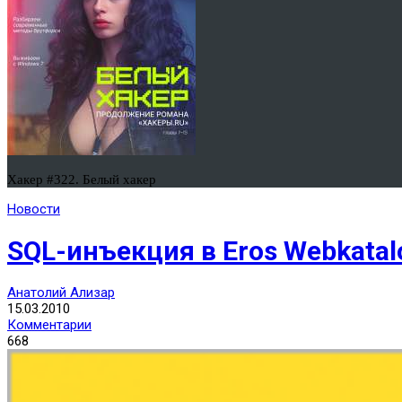
Хакер #322. Белый хакер
Новости
SQL-инъекция в Eros Webkatal
Анатолий Ализар
15.03.2010
Комментарии
668