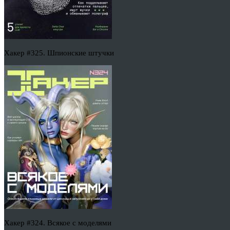
Хакер #325. Шпионские штучки
Хакер #324. Всякое с моделями