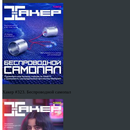
Хакер #323. Беспроводной самопал