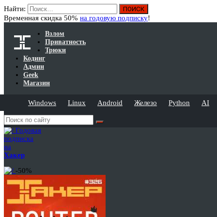
Найти:
Временная скидка 50%
на годовую подписку
!
Взлом
Приватность
Трюки
Кодинг
Админ
Geek
Магазин
Windows
Linux
Android
Железо
Python
AI
Годовая
подписка
на
Хакер
-50%