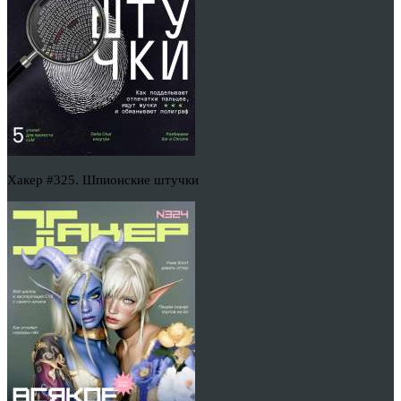
Хакер #325. Шпионские штучки