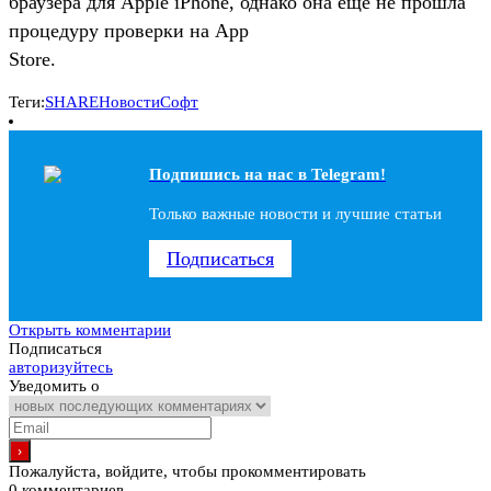
браузера для Apple iPhone, однако она еще не прошла
процедуру проверки на App
Store.
Теги:
SHARE
Новости
Софт
Подпишись на наc в Telegram!
Только важные новости и лучшие статьи
Подписаться
Открыть комментарии
Подписаться
авторизуйтесь
Уведомить о
Пожалуйста, войдите, чтобы прокомментировать
0
комментариев