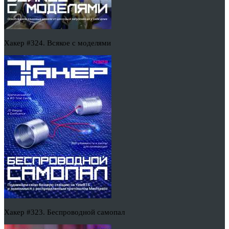
Хакер #324. Всякое с моделями
Хакер #323. Беспроводной самопал