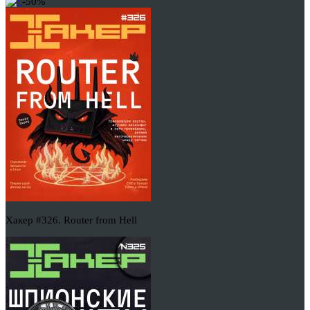
-50%
Хакер #326. Router from Hell