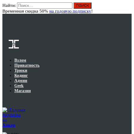
Найти:
Вход
Временная скидка 50%
на годовую подписку
!
Взлом
Приватность
Трюки
Кодинг
Админ
Geek
Магазин
Годовая
подписка
на
Хакер