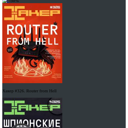
-50%
Хакер #326. Router from Hell