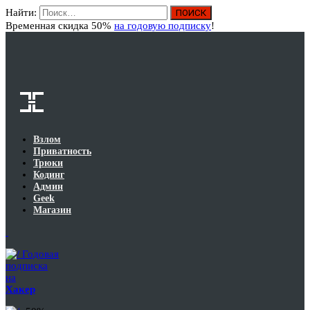
Найти:
Вход
Временная скидка 50%
на годовую подписку
!
Взлом
Приватность
Трюки
Кодинг
Админ
Geek
Магазин
Годовая
подписка
на
Хакер