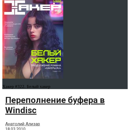
Хакер #322. Белый хакер
Переполнение буфера в
Windisc
Анатолий Ализар
18.03.2010