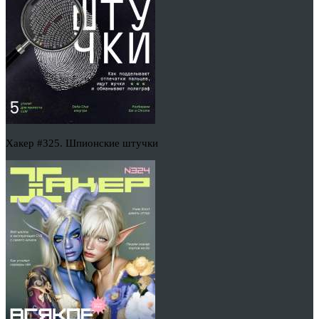
Хакер #325. Шпионские штучки