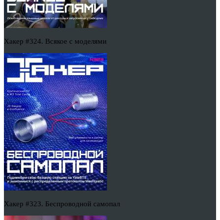
Хакер #324. Всякое с моделями
Хакер #323. Беспроводной самопал