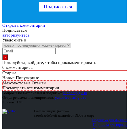
Подписаться
Открыть комментарии
Подписаться
авторизуйтесь
Уведомить о
Пожалуйста, войдите, чтобы прокомментировать
0
комментариев
Старые
Новые
Популярные
Межтекстовые Отзывы
Посмотреть все комментарии
Вопросы по материалам и подписке:
support@glc.ru
Отдел рекламы и спецпроектов:
yakovleva.a@glc.ru
Контент
18+
Сайт защищен Qrator —
самой забойной защитой от DDoS в мире
Подписка для физлиц
Подписка для юрлиц