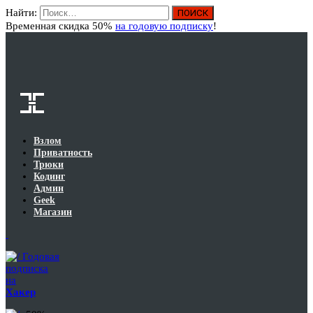
Найти:
Вход
Временная скидка 50%
на годовую подписку
!
Взлом
Приватность
Трюки
Кодинг
Админ
Geek
Магазин
Годовая
подписка
на
Хакер