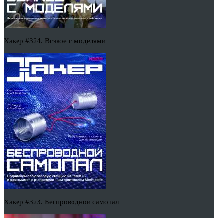
Хакер #324. Всякое с моделями
Хакер #323. Беспроводной самопал