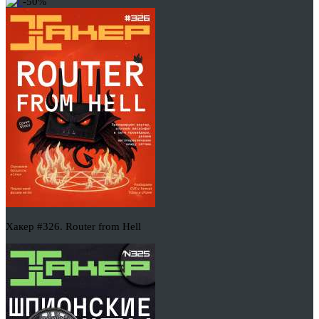
-50%
Хакер #326. Router from Hell