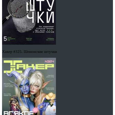
Хакер #325. Шпионские штучки