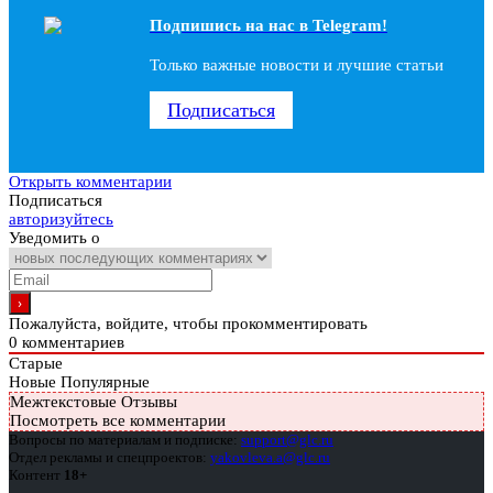
Подпишись на наc в Telegram!
Только важные новости и лучшие статьи
Подписаться
Открыть комментарии
Подписаться
авторизуйтесь
Уведомить о
Пожалуйста, войдите, чтобы прокомментировать
0
комментариев
Старые
Новые
Популярные
Межтекстовые Отзывы
Посмотреть все комментарии
Вопросы по материалам и подписке:
support@glc.ru
Отдел рекламы и спецпроектов:
yakovleva.a@glc.ru
Контент
18+