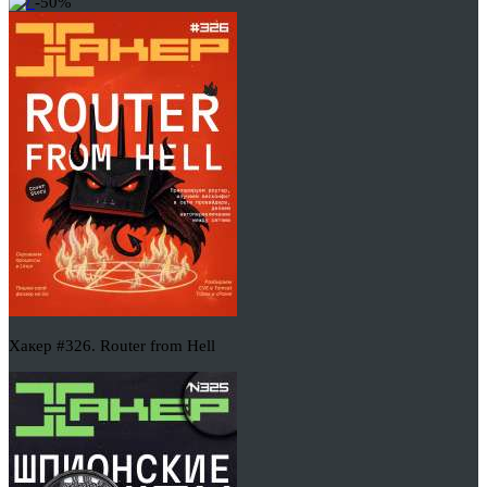
-50%
Хакер #326. Router from Hell