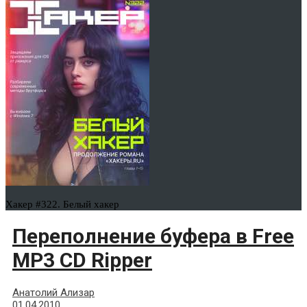
Хакер #322. Белый хакер
Переполнение буфера в Free
MP3 CD Ripper
Анатолий Ализар
01.04.2010