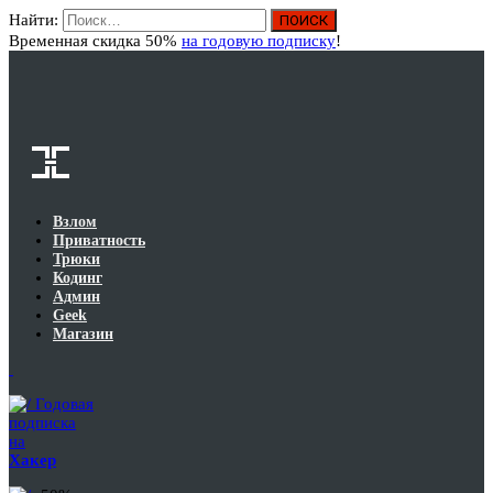
Найти:
Вход
Временная скидка 50%
на годовую подписку
!
Взлом
Приватность
Трюки
Кодинг
Админ
Geek
Магазин
Годовая
подписка
на
Хакер