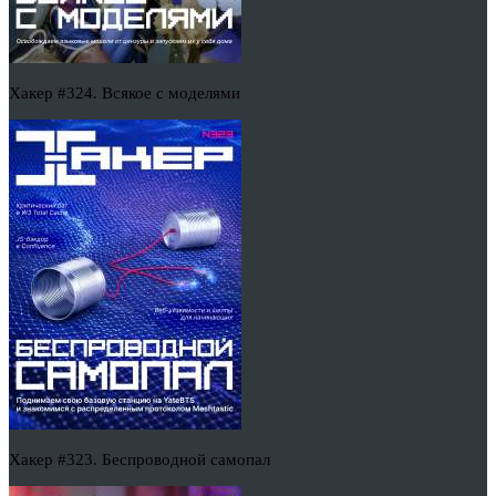
Хакер #324. Всякое с моделями
Хакер #323. Беспроводной самопал