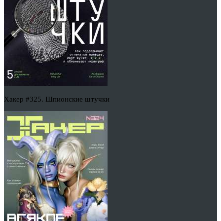
Хакер #325. Шпионские штучки