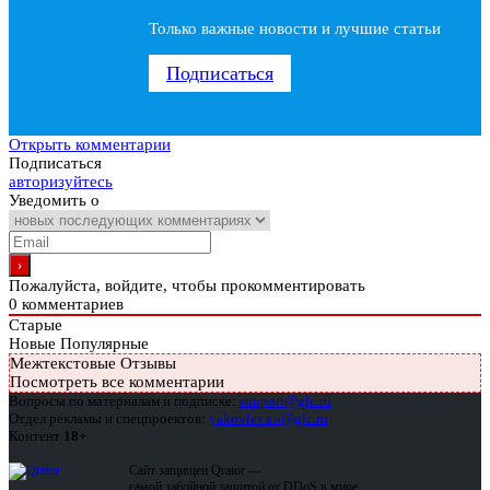
Только важные новости и лучшие статьи
Подписаться
Открыть комментарии
Подписаться
авторизуйтесь
Уведомить о
Пожалуйста, войдите, чтобы прокомментировать
0
комментариев
Старые
Новые
Популярные
Межтекстовые Отзывы
Посмотреть все комментарии
Вопросы по материалам и подписке:
support@glc.ru
Отдел рекламы и спецпроектов:
yakovleva.a@glc.ru
Контент
18+
Сайт защищен Qrator —
самой забойной защитой от DDoS в мире