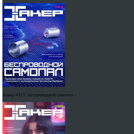
Хакер #323. Беспроводной самопал