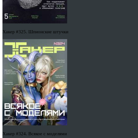
Хакер #325. Шпионские штучки
Хакер #324. Всякое с моделями