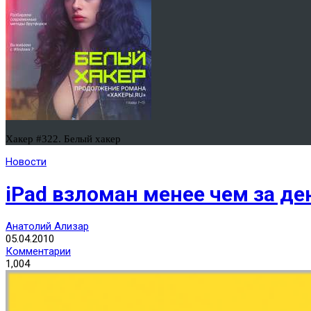
Хакер #322. Белый хакер
Новости
iPad взломан менее чем за д
Анатолий Ализар
05.04.2010
Комментарии
1,004