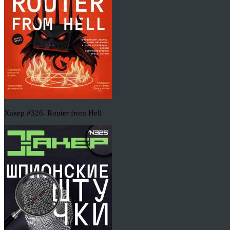
Хакер #326. Router from Hell