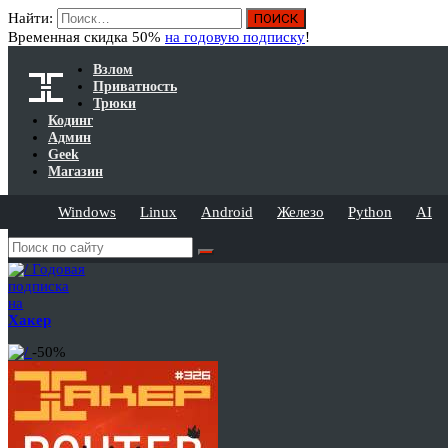
Найти:
Временная скидка 50%
на годовую подписку
!
Взлом
Приватность
Трюки
Кодинг
Админ
Geek
Магазин
Windows
Linux
Android
Железо
Python
AI
Годовая
подписка
на
Хакер
-50%