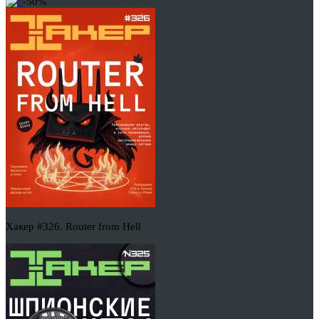
-50%
Хакер #326. Router from Hell