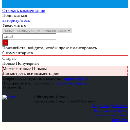
Открыть комментарии
Подписаться
авторизуйтесь
Уведомить о
Пожалуйста, войдите, чтобы прокомментировать
0
комментариев
Старые
Новые
Популярные
Межтекстовые Отзывы
Посмотреть все комментарии
Вопросы по материалам и подписке:
support@glc.ru
Отдел рекламы и спецпроектов:
yakovleva.a@glc.ru
Контент
18+
Сайт защищен Qrator —
самой забойной защитой от DDoS в мире
Подписка для физлиц
Подписка для юрлиц
Реклама на «Хакере»
Контакты