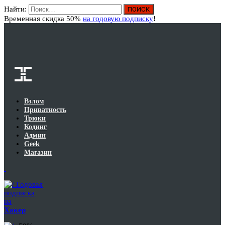
Найти:
Вход
Временная скидка 50%
на годовую подписку
!
Взлом
Приватность
Трюки
Кодинг
Админ
Geek
Магазин
Годовая
подписка
на
Хакер