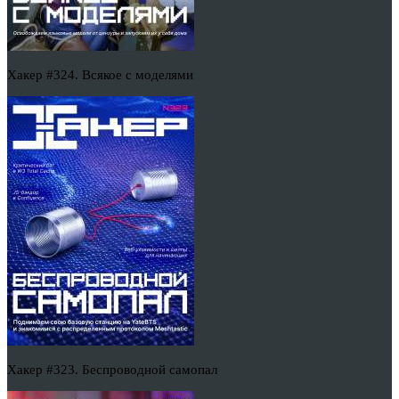
Хакер #324. Всякое с моделями
Хакер #323. Беспроводной самопал