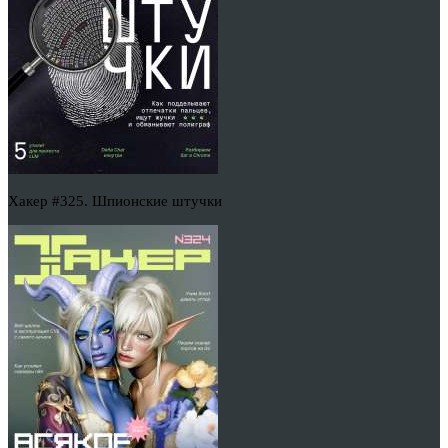
Хакер #325. Шпионские штучки