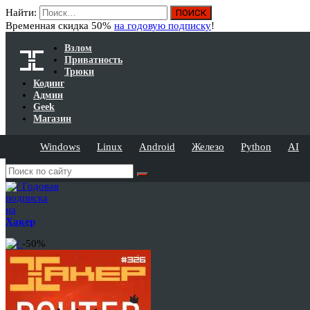
Найти:
Временная скидка 50%
на годовую подписку
!
Взлом
Приватность
Трюки
Кодинг
Админ
Geek
Магазин
Windows
Linux
Android
Железо
Python
AI
Годовая
подписка
на
Хакер
-50%