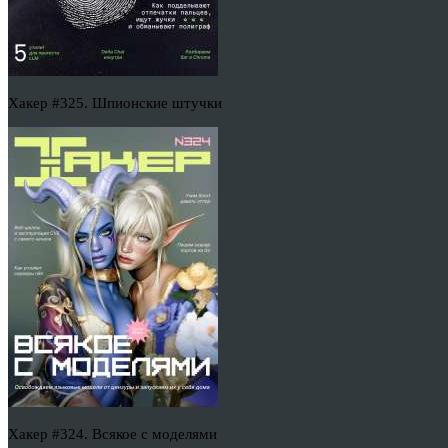
Хакер #325. Шпионские штучки
Хакер #324. Всякое с моделями