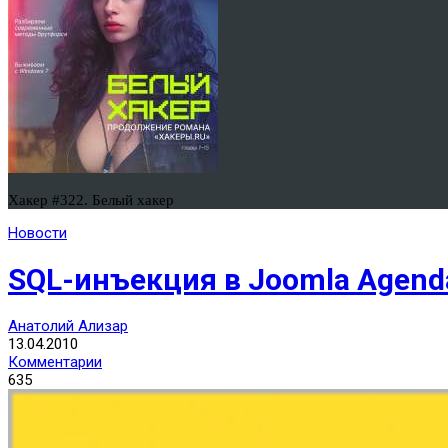
Хакер #322. Белый хакер
Новости
SQL-инъекция в Joomla Agend
Анатолий Ализар
13.04.2010
Комментарии
635