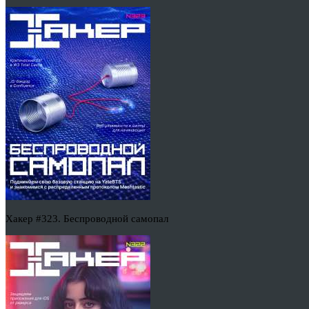
Хакер #323. Беспроводной самопал