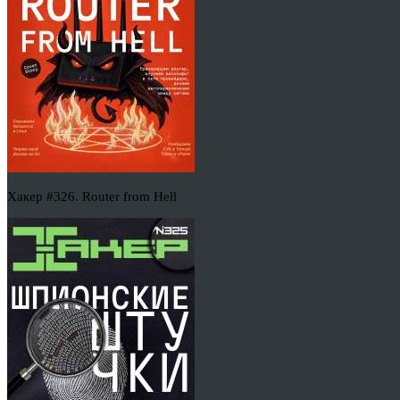
Хакер #326. Router from Hell