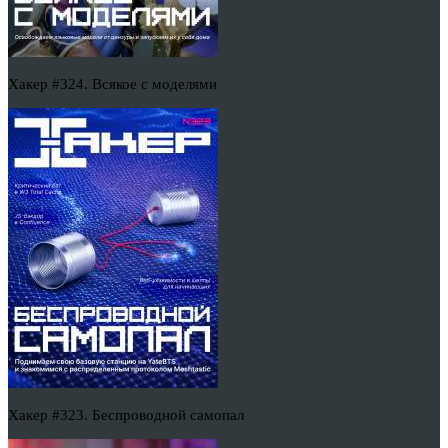
Хакер #324. Всякое с моделями
Хакер #323. Беспроводной самопал