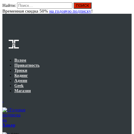
Найти:
Вход
Временная скидка 50%
на годовую подписку
!
Взлом
Приватность
Трюки
Кодинг
Админ
Geek
Магазин
Годовая
подписка
на
Хакер