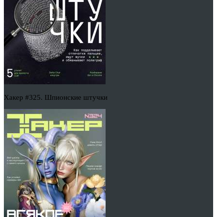
Хакер #325. Шпионские штучки