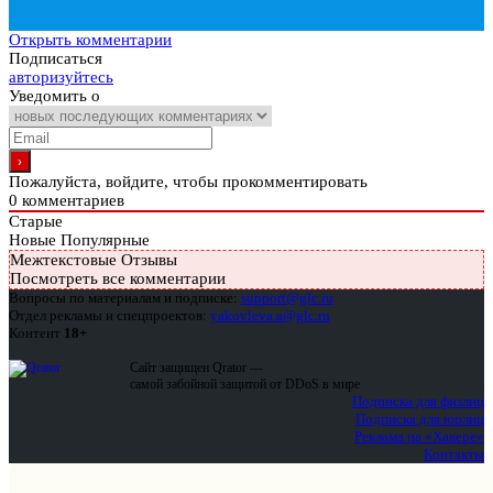
Открыть комментарии
Подписаться
авторизуйтесь
Уведомить о
Пожалуйста, войдите, чтобы прокомментировать
0
комментариев
Старые
Новые
Популярные
Межтекстовые Отзывы
Посмотреть все комментарии
Вопросы по материалам и подписке:
support@glc.ru
Отдел рекламы и спецпроектов:
yakovleva.a@glc.ru
Контент
18+
Сайт защищен Qrator —
самой забойной защитой от DDoS в мире
Подписка для физлиц
Подписка для юрлиц
Реклама на «Хакере»
Контакты