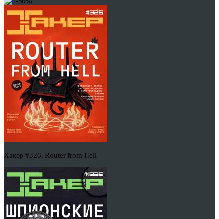
-50%
Хакер #326. Router from Hell