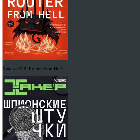
Хакер #326. Router from Hell