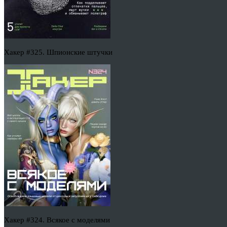
Хакер #325. Шпионские штучки
Хакер #324. Всякое с моделями