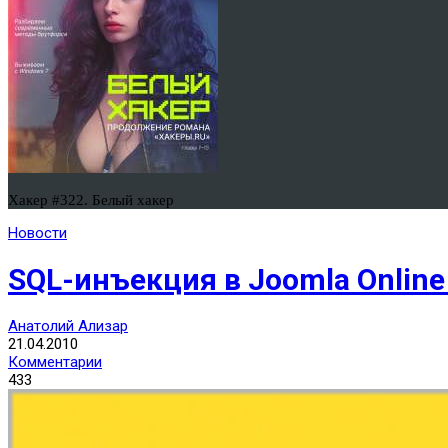
Хакер #322. Белый хакер
Новости
SQL-инъекция в Joomla Online
Анатолий Ализар
21.04.2010
Комментарии
433