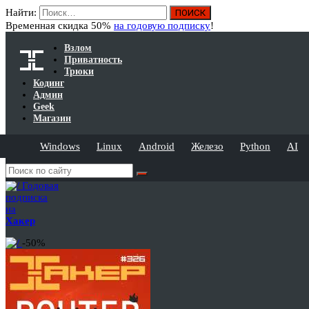
Найти:
Временная скидка 50%
на годовую подписку
!
Взлом
Приватность
Трюки
Кодинг
Админ
Geek
Магазин
Windows
Linux
Android
Железо
Python
AI
Годовая
подписка
на
Хакер
-50%