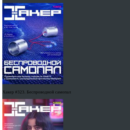
Хакер #323. Беспроводной самопал