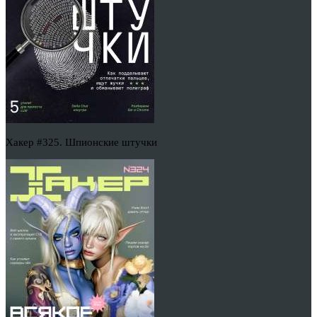
Хакер #325. Шпионские штучки