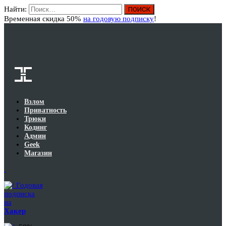
Найти:
Вход
Временная скидка 50%
на годовую подписку
!
Взлом
Приватность
Трюки
Кодинг
Админ
Geek
Магазин
Годовая
подписка
на
Хакер