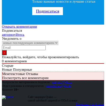
Только важные новости и лучшие статьи
Подписаться
Открыть комментарии
Подписаться
авторизуйтесь
Уведомить о
Пожалуйста, войдите, чтобы прокомментировать
0
комментариев
Старые
Новые
Популярные
Межтекстовые Отзывы
Посмотреть все комментарии
Вопросы по материалам и подписке:
support@glc.ru
Отдел рекламы и спецпроектов:
yakovleva.a@glc.ru
Контент
18+
Сайт защищен Qrator —
самой забойной защитой от DDoS в мире
Подписка для физлиц