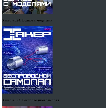
Хакер #324. Всякое с моделями
Хакер #323. Беспроводной самопал