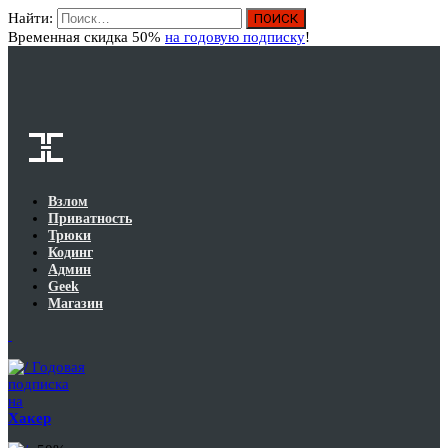
Найти:
Вход
Временная скидка 50%
на годовую подписку
!
Взлом
Приватность
Трюки
Кодинг
Админ
Geek
Магазин
Годовая
подписка
на
Хакер