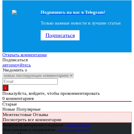
Подпишись на наc в Telegram!
Только важные новости и лучшие статьи
Подписаться
Открыть комментарии
Подписаться
авторизуйтесь
Уведомить о
Пожалуйста, войдите, чтобы прокомментировать
0
комментариев
Старые
Новые
Популярные
Межтекстовые Отзывы
Посмотреть все комментарии
Вопросы по материалам и подписке:
support@glc.ru
Отдел рекламы и спецпроектов:
yakovleva.a@glc.ru