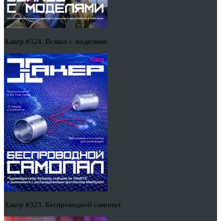
Хакер #324. Всякое с моделями
Хакер #323. Беспроводной самопал