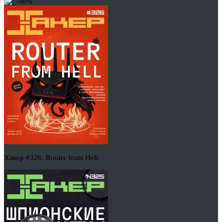
-50%
Хакер #326. Router from Hell