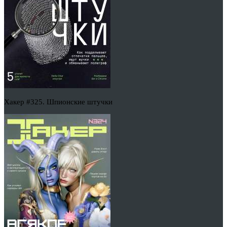
Хакер #325. Шпионские штучки