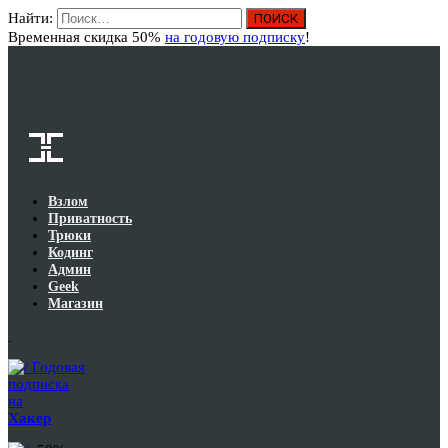
Найти:
Вход
Временная скидка 50%
на годовую подписку
!
Взлом
Приватность
Трюки
Кодинг
Админ
Geek
Магазин
Годовая
подписка
на
Хакер