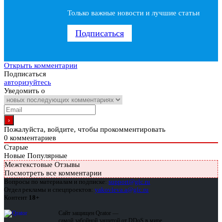
Только важные новости и лучшие статьи
Подписаться
Открыть комментарии
Подписаться
авторизуйтесь
Уведомить о
Пожалуйста, войдите, чтобы прокомментировать
0
комментариев
Старые
Новые
Популярные
Межтекстовые Отзывы
Посмотреть все комментарии
Вопросы по материалам и подписке:
support@glc.ru
Отдел рекламы и спецпроектов:
yakovleva.a@glc.ru
Контент
18+
Сайт защищен Qrator —
самой забойной защитой от DDoS в мире