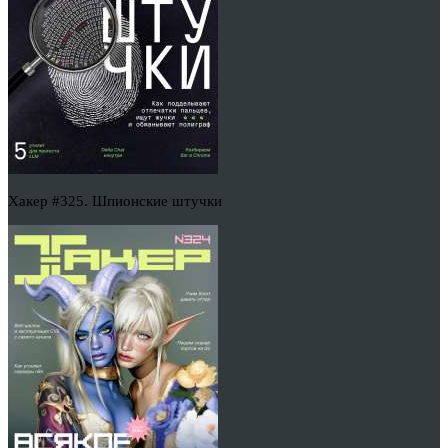
Хакер #325. Шпионские штучки