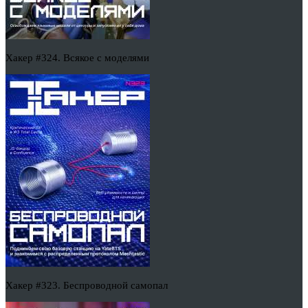
Хакер #324. Всякое с моделями
Хакер #323. Беспроводной самопал