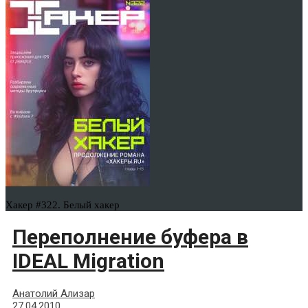
Хакер #322. Белый хакер
Переполнение буфера в
IDEAL Migration
Анатолий Ализар
27.04.2010