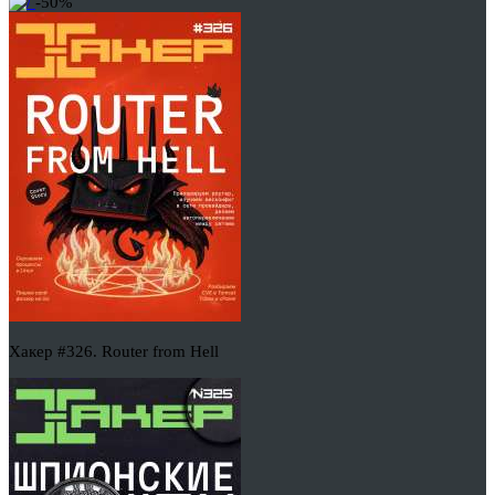
-50%
Хакер #326. Router from Hell