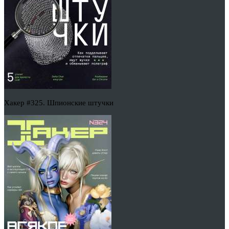
Хакер #325. Шпионские штучки