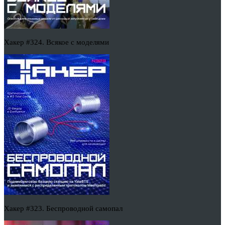
Хакер #324. Всякое с моделями
Хакер #323. Беспроводной самопал