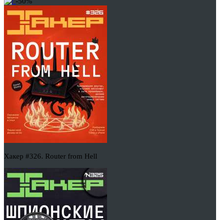
-50%
Хакер #326. Router from Hell