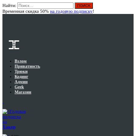
Найти:
Вход
Временная скидка 50%
на годовую подписку
!
Взлом
Приватность
Трюки
Кодинг
Админ
Geek
Магазин
Годовая
подписка
на
Хакер