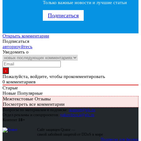
Только важные новости и лучшие статьи
Подписаться
Открыть комментарии
Подписаться
авторизуйтесь
Уведомить о
Пожалуйста, войдите, чтобы прокомментировать
0
комментариев
Старые
Новые
Популярные
Межтекстовые Отзывы
Посмотреть все комментарии
Вопросы по материалам и подписке:
support@glc.ru
Отдел рекламы и спецпроектов:
yakovleva.a@glc.ru
Контент
18+
Сайт защищен Qrator —
самой забойной защитой от DDoS в мире
Подписка для физлиц