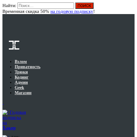
Найти:
Вход
Временная скидка 50%
на годовую подписку
!
Взлом
Приватность
Трюки
Кодинг
Админ
Geek
Магазин
Годовая
подписка
на
Хакер