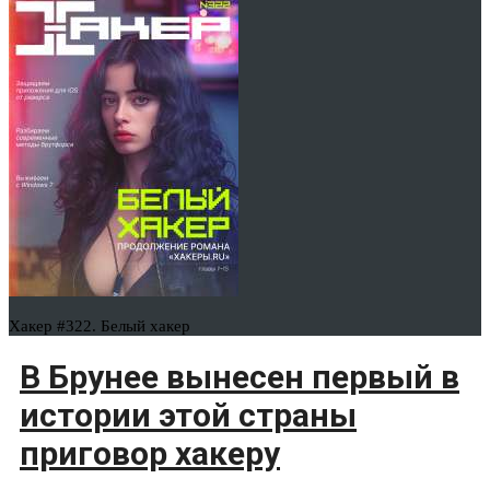
Хакер #322. Белый хакер
В Брунее вынесен первый в
истории этой страны
приговор хакеру