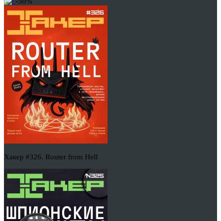
-50%
Хакер #326. Router from Hell