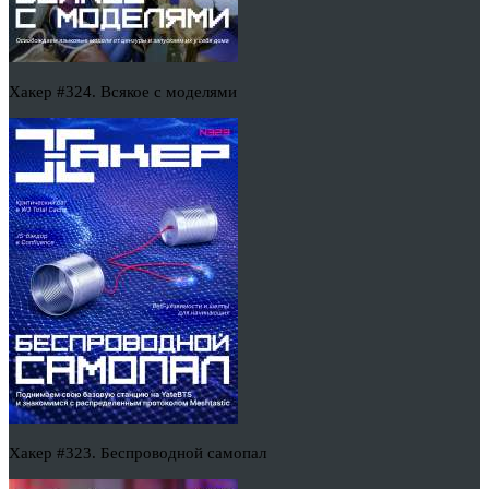
Хакер #324. Всякое с моделями
Хакер #323. Беспроводной самопал