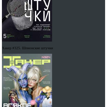
Хакер #325. Шпионские штучки