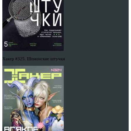
Хакер #325. Шпионские штучки