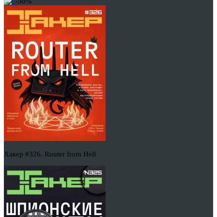
-50%
Хакер #326. Router from Hell