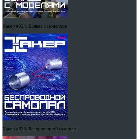
Хакер #324. Всякое с моделями
Хакер #323. Беспроводной самопал