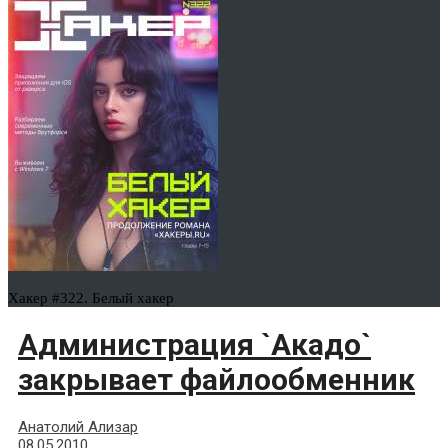
Хакер #322. Белый хакер
Администрация `Акадо`
закрывает файлообменник
Анатолий Ализар
08.05.2010