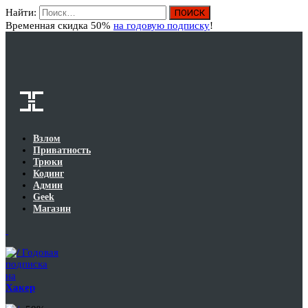
Найти:
Вход
Временная скидка 50%
на годовую подписку
!
Взлом
Приватность
Трюки
Кодинг
Админ
Geek
Магазин
Годовая
подписка
на
Хакер