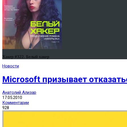
Хакер #322. Белый хакер
Новости
Microsoft призывает отказатьс
Анатолий Ализар
17.05.2010
Комментарии
928