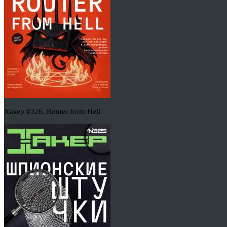
Хакер #326. Router from Hell