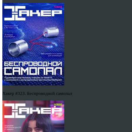
Хакер #323. Беспроводной самопал