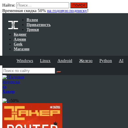
Найти:
Временная скидка 50%
на годовую подписку
!
Взлом
Приватность
Трюки
Кодинг
Админ
Geek
Магазин
Windows
Linux
Android
Железо
Python
AI
Годовая
подписка
на
Хакер
-50%