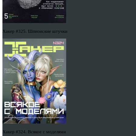
Хакер #325. Шпионские штучки
Хакер #324. Всякое с моделями