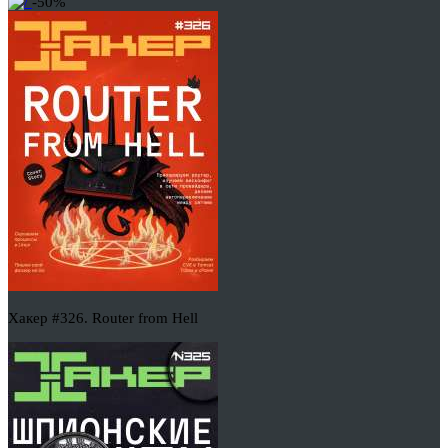
-50%
Хакер #326. Router from Hell