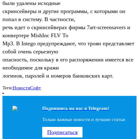
были удалены исходные
скринсейверы и другие программы, с которыми он
попал в систему. В частности,
речь идет о скринсейверах фирмы 7art-screensavers и
конвертере MishInc FLV To
Mp3. В Intego предупреждают, что троян представляет
собой очень серьезную
опасность, поскольку в его распоряжении имеется все
необходимое для кражи
логинов, паролей и номеров банковских карт.
Теги:
Новости
Софт
Подпишись на наc в Telegram!
Только важные новости и лучшие статьи
Подписаться