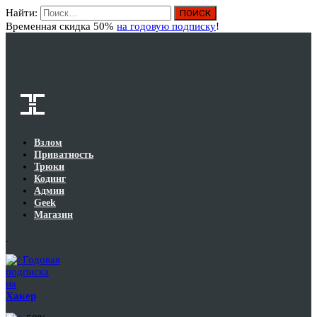
Найти:
Вход
Временная скидка 50%
на годовую подписку
!
Взлом
Приватность
Трюки
Кодинг
Админ
Geek
Магазин
Годовая
подписка
на
Хакер