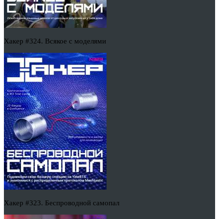
Хакер #324. Всякое с моделями
Хакер #323. Беспроводной самопал