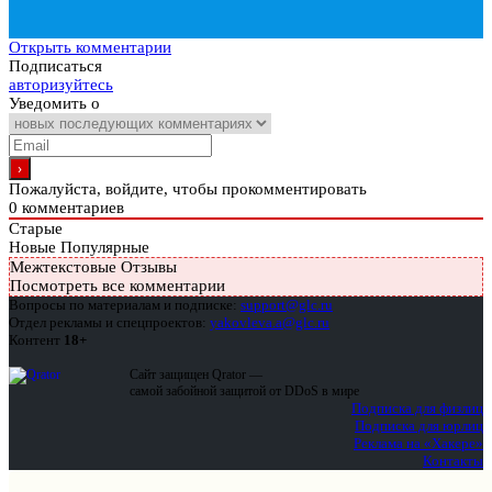
Открыть комментарии
Подписаться
авторизуйтесь
Уведомить о
Пожалуйста, войдите, чтобы прокомментировать
0
комментариев
Старые
Новые
Популярные
Межтекстовые Отзывы
Посмотреть все комментарии
Вопросы по материалам и подписке:
support@glc.ru
Отдел рекламы и спецпроектов:
yakovleva.a@glc.ru
Контент
18+
Сайт защищен Qrator —
самой забойной защитой от DDoS в мире
Подписка для физлиц
Подписка для юрлиц
Реклама на «Хакере»
Контакты