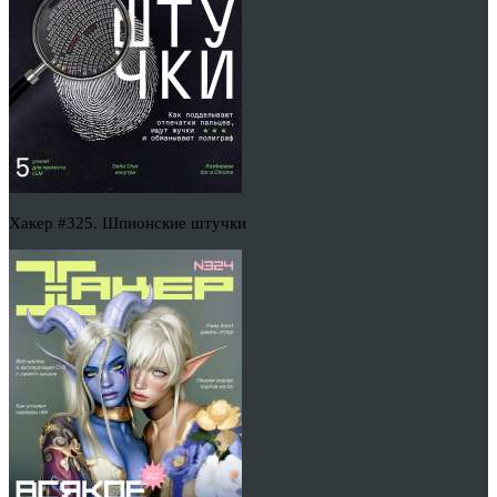
Хакер #325. Шпионские штучки