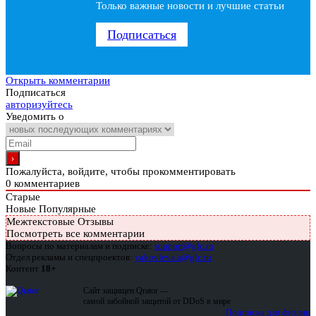
Только важные новости и лучшие статьи
Подписаться
Открыть комментарии
Подписаться
авторизуйтесь
Уведомить о
Пожалуйста, войдите, чтобы прокомментировать
0
комментариев
Старые
Новые
Популярные
Межтекстовые Отзывы
Посмотреть все комментарии
Вопросы по материалам и подписке:
support@glc.ru
Отдел рекламы и спецпроектов:
yakovleva.a@glc.ru
Контент
18+
Сайт защищен Qrator —
самой забойной защитой от DDoS в мире
Подписка для физлиц