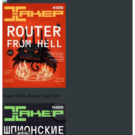
-50%
Хакер #326. Router from Hell