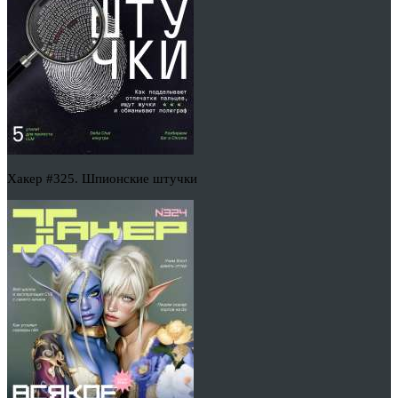
Хакер #325. Шпионские штучки