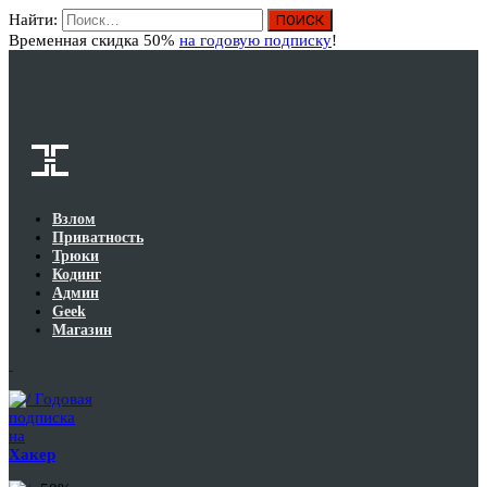
Найти:
Вход
Временная скидка 50%
на годовую подписку
!
Взлом
Приватность
Трюки
Кодинг
Админ
Geek
Магазин
Годовая
подписка
на
Хакер