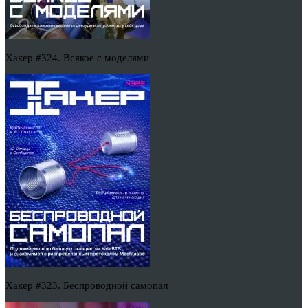
Хакер #324. Всякое с моделями
Хакер #323. Беспроводной самопал