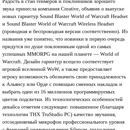
Радость в стан геймеров и поклонников хорошего
звука принесла компания Creative, объявив о выпуске
новых гарнитур Sound Blaster World of Warcraft Headset
и Sound Blaster World of Warcraft Wireless Headset
(проводная и беспроводная версии соответственно). Из
названия уже понятно, что новинки в первую очередь
придутся по душе поклонникам одной из самых
успешных MMORPG на нашей планете — World of
Warcraft. Дизайн гарнитур всецело соответствует
игровой вселенной WoW, а также предоставляет
игроку возможность обозначить свою принадлежность
к Альянсу или Орде с помощью сменных накладок и
выбрать один из 16 миллионов программируемых
цветов подсветки. Из технологических особенностей
девайса отметим следующие: повышенное (благодаря
технологии THX TruStudio PC) качество звучания,
отсоединяемый микрофон профессионального уровня
с функцией шумоподавления Silencer, технология