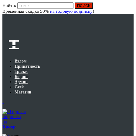
Найти:
Вход
Временная скидка 50%
на годовую подписку
!
Взлом
Приватность
Трюки
Кодинг
Админ
Geek
Магазин
Годовая
подписка
на
Хакер