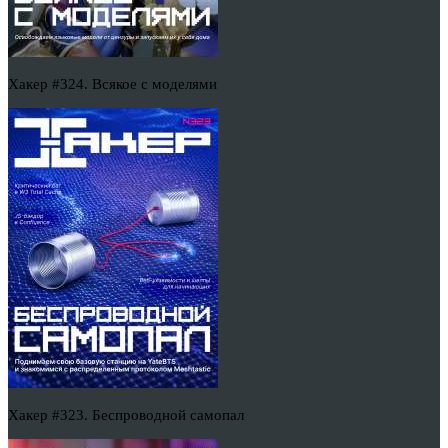
Хакер #324. Всякое с моделями
Хакер #323. Беспроводной самопал