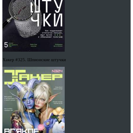
Хакер #325. Шпионские штучки