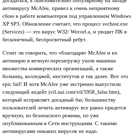
догадаться, к ошеломительно популярному на западе
антивирусу McAfee, привел к очень неприятному
сбою в работе компьютеров под управлением Windows
XP SP3. Обновление считает, что процесс svchost.exe
(Services) — это вирус W32/ Wecorl.a, и уводит ПК в
бесконечный, беспросветный ребут.
Стоит ли говорить, что «благодаря» McAfee и их
антивирю в вечную перезагрузку ушли машины
множества коммерческих организаций, а также
больниц, колледжей, институтов и так далее. Вот это
epic fail! И хотя McAfee уже экстренно выпустили
следующий апдейт (vil.nai.com/vil/5958_false.htm),
который исправляет досадный баг, большинству
пользователей лечить антивирус все равно придется
вручную, из безопасного режима, по уже
опубликованным в Сети инструкциям. С такими
антивирусами никаких вирусов не надо.