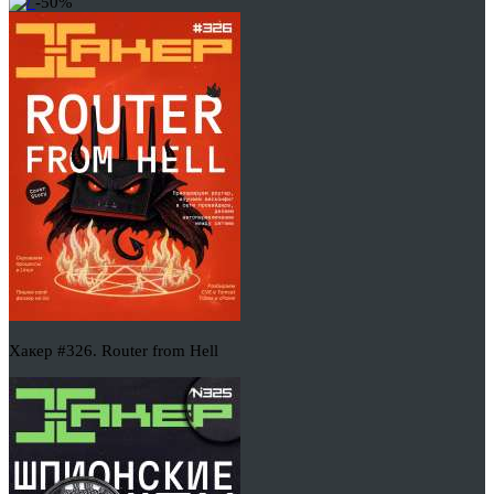
-50%
Хакер #326. Router from Hell